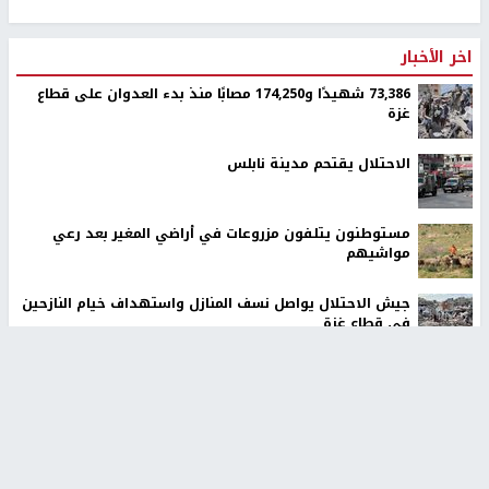
اخر الأخبار
73,386 شهيدًا و174,250 مصابًا منذ بدء العدوان على قطاع
غزة
الاحتلال يقتحم مدينة نابلس
مستوطنون يتلفون مزروعات في أراضي المغير بعد رعي
مواشيهم
جيش الاحتلال يواصل نسف المنازل واستهداف خيام النازحين
في قطاع غزة
الاحتلال يستولي على منزل في عرابة جنوب جنين ويحوّله
إلى ثكنة عسكرية
وفاة سفير فلسطين لدى مصر دياب اللوح في القاهرة