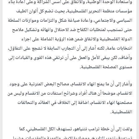
واستعادة الوحدة الوطنية، والاتفاق على أسس الشراكة وعلى اعادة بناء
مؤسسات منظمة التحرير الفلسطينية، بحيث تضم كل ألوان الطيف
السياسي والاجتماعي، واعادة صياغة شكل والتزامات وموازنات السلطة
حتى تستجيب لمتطلبات الكفاح ضد الاحتلال وانهائه وتشكيل ملامح
الدولة الفلسطينية والاتفاق ضمن هذه الرؤية الشاملة على اجراء
انتخابات عامة، لكنه أشار إلى أن التجارب السابقة لا تشجع على التفاؤل،
وأضاف، لكن يبقى الأمل والعمل على أن ترتقي هذه القوى والقيادات إلى
مستوى المصلحة الفلسطينية.
وأشار إلى أن ما يمنع انهاء الانقسام، مصالح البعض المترتبة على وجود
الانقسام، موضحا أن هناك أفراد وشرائح استفادت من الانقسام وليس من
مصلحتها انهاء الانقسام، اضافة إلى الخلاف في العقائد والتحالفات
الفلسطينية.
ولفت إلى أن خطة ترامب نتنياهو، تستهدف الكل الفلسطيني، كما
تستهدف تزوير التاريخ، ومصادرة الارض والهوية والمقدسات، مشيرا