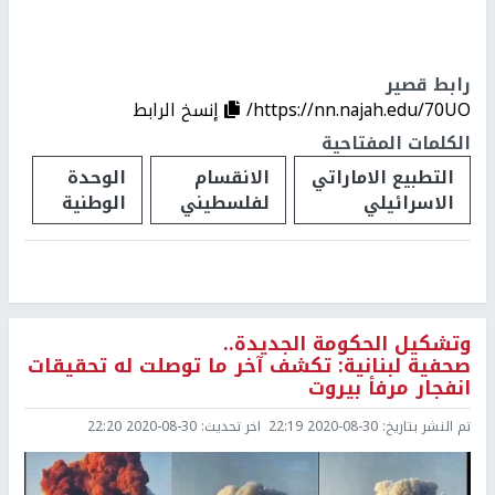
رابط قصير
https://nn.najah.edu/70UO/
إنسخ الرابط
الكلمات المفتاحية
التطبيع الاماراتي
الانقسام
الوحدة
الاسرائيلي
لفلسطيني
الوطنية
وتشكيل الحكومة الجديدة..
صحفية لبنانية: تكشف آخر ما توصلت له تحقيقات
انفجار مرفأ بيروت
تم النشر بتاريخ:
2020-08-30 22:19
اخر تحديث:
2020-08-30 22:20