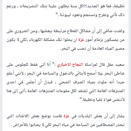
نظيفة، فما هو الجديد؟؟كل سنة يطلون علينا بتلك التصريحات ، ورغم
ذلك نأتي ونفرح ونستجم ونعود لبيوتنا ."
ولفتت صافي إلى أن مشاكل القطاع مرتبطة ببعضها ، ومن الضروري على
من يمسكون بزمام أمور
غزة
ان يحلوا تلك مشكلة الكهرباء ،لكي لا يكون
مصير المياه العادمة أن تصب في البحر.
سعيد عقل قال لمراسلة
النجاح الاخباري
:" أنا آتي فقط للجلوس على
شاطئ البحر ،ولا أسمح لأبنائي بالدخول والسباحة في البحر ، لأنني أعلم
جيدا أنه ملوث بمياه الصرف الصحي ، فبدل أن أجلس في احدى
المتنزهات العامة التي تفتقد لكل مقومات المتنزهات العامة ،آتي إلى هنا
لأتنفس هواءً نقيا ونظيفا."
يشار إلى أن بعض البلديات في
غزة
قامت بوضع بعض اللافتات التي
تحذر المصطافين من السباحة في مياه البحر لكي لا يصابوا بالأمراض .