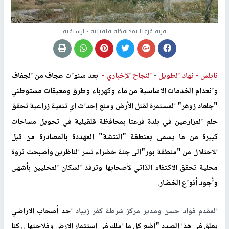
قرية فرعتا بمحافظة قلقيلية - ارشيفية
نابلس -
نهاد الطويل
-
النجاح الإخباري -
بعد سنوات عجاف من الجفاف
وانعدام الخدمات الاساسية من ماء وكهرباء وطرق ومعيقات مستوطني
"جلعاد زوهر" المستمرة لقتل الأرض ومنع إحداث اي تنمية زراعية تحقق
حلم المزارعين في بلدة فرعتا بمحافظة قلقيلية في تحويل مساحات
كبيرة من ما يسمى بمنطقة "النتشة" المهددة بالمصادرة من قبل
الاحتلال من "منطقة بور"الى جنة خضراء تسر الناظرين وأصبحت ثروة
محلية تحقق الاكتفاء الذاتي لأصحابها وترفد السكان المحليين بأشهى
وأجود أنواع الخضار.
المقدم فؤاد حسن ومدير مركز شرطة كفر زيباد
احد أصحاب الاراضي
يعلق في هذا الصدد "أضع كل ما املك في استثمار الارض وفلاحتها .. كنا