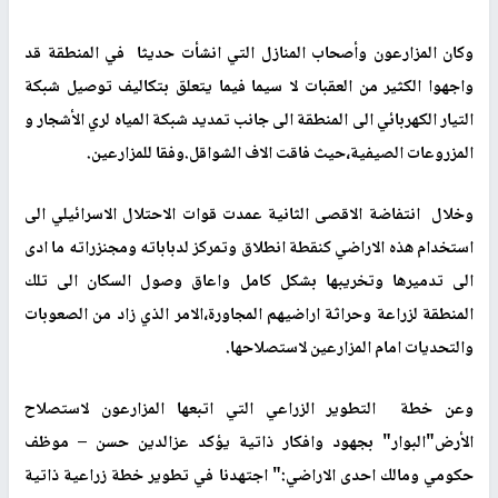
وكان المزارعون وأصحاب المنازل التي انشأت حديثا في المنطقة قد
واجهوا الكثير من العقبات لا سيما فيما يتعلق بتكاليف توصيل شبكة
التيار الكهربائي الى المنطقة الى جانب تمديد شبكة المياه لري الأشجار و
المزروعات الصيفية،حيث فاقت الاف الشواقل.وفقا للمزارعين.
وخلال انتفاضة الاقصى الثانية عمدت قوات الاحتلال الاسرائيلي الى
استخدام هذه الاراضي كنقطة انطلاق وتمركز لدباباته ومجنزراته ما ادى
الى تدميرها وتخريبها بشكل كامل واعاق وصول السكان الى تلك
المنطقة لزراعة وحراثة اراضيهم المجاورة،الامر الذي زاد من الصعوبات
والتحديات امام المزارعين لاستصلاحها.
وعن خطة التطوير الزراعي التي اتبعها المزارعون لاستصلاح
الأرض"البوار" بجهود وافكار ذاتية يؤكد عزالدين حسن – موظف
حكومي ومالك احدى الاراضي:" اجتهدنا في تطوير خطة زراعية ذاتية