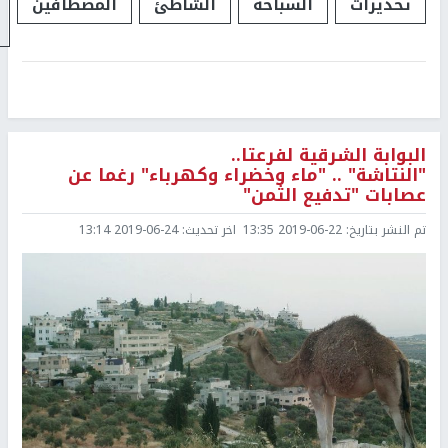
تحذيرات
السباحة
الشاطئ
المصطافين
البوابة الشرقية لفرعتا..
"النتاشة" .. "ماء وخضراء وكهرباء" رغما عن
عصابات "تدفيع الثمن"
تم النشر بتاريخ:
2019-06-22 13:35
اخر تحديث:
2019-06-24 13:14