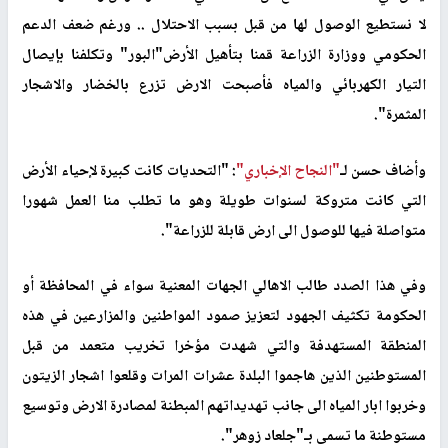
لا نستطيع الوصول لها من قبل بسبب الاحتلال .. ورغم ضعف الدعم
الحكومي ووزارة الزراعة قمنا بتأهيل الأرض"البور" وتكلفنا بإيصال
التيار الكهربائي والمياه فأصبحت الارض تزرع بالخضار والاشجار
المثمرة".
وأضاف حسن لـ
"النجاح الإخباري"
: "التحديات كانت كبيرة لإحياء الأرض
التي كانت متروكة لسنوات طويلة وهو ما تطلب منا العمل شهورا
متواصلة فيها للوصول الى ارض قابلة للزراعة".
وفي هذا الصدد طالب الاهالي الجهات المعنية سواء في المحافظة أو
الحكومة تكثيف الجهود لتعزيز صمود المواطنين والمزارعين في هذه
المنطقة المستهدفة والتي شهدت مؤخرا تخريب متعمد من قبل
المستوطنين الذين هاجموا البلدة عشرات المرات وقلعوا اشجار الزيتون
وخربوا ابار المياه الى جانب تهديداتهم المبطنة لمصادرة الارض وتوسيع
مستوطنة ما تسمى بـ"جلعاد زوهر".