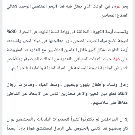
بحر
غزة
، في الوقت الذي يمثل فيه هذا البحر المتنفس الوحيد لأهالي
القطاع المحاصر.
وتسببت أزمة الكهرباء الخانقة في زيادة نسبة التلوث في البحر لـ 80%
نتيجة لضخ مياه الصرف الصحي دون معالجتها في مياه البحر، واشتدت
أزمة التلوث بشكل كبير خلال العامين الماضيين مع العقوبات المفروضة
على
غزة
، حيث اكتظت المشافي بالعديد من الحالات المرضية، وبالأخص
الأمراض الجلدية نتيجة السباحة في المياه الملوثة والمليئة بالجراثيم.
رجال ونساء وأطفال يلهون ويلعبون ..وسط المياه ..وصافرات. رجال
الانقاذ تعلو بين الحين والآخر محذرين الناس من الابتعاد عن الشاطئ
حفاظاً على سلامتهم .
إلا ان المواطنين لم يكترثوا كثيراً لتحذيرات البلديات والمختصين ،وان
كان بعضهم قد اكتفى بالجلوس على الرمال ليستنشق هواءً بارداً بعيداً