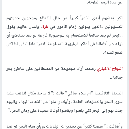
عن مياه البحر الملوثة.
لكن بعضهم أبدى تذمراً كبيراً من حال القطاع ،موجهين حديثهم
للمسؤولين ..الذين يتولون زمام الأمور في
غزة
، ولسان حالهم يقول
..البحر لم يعد صالحاً للاستحمام به ..وجيوبنا فارغة لم نعد نستطيع أن
نرفه عن أطفالنا في أماكن ترفيهية "مدفوعة الثمن"ماذا تبقى لنا لكي
ندفع ثمنه؟.
النجاح الاخباري
رصدت آراء مجموعة من المصطافين على شاطئ بحر
جباليا ..
السيدة الثلاثينية "ام علاء صافي" قالت :" لا يوجد مكان لنذهب عليه
سوى البحر والمتنزهات العامة ،وأولادي ملوا من الذهاب إليها ، واليوم
جئت بهم إلى البحر لكي يلعبوا ويقضوا أوقاتا سعيدة على رمال البحر ."
وأضافت :" سمعنا كثيراً عن تحذيرات البلديات ،وبأن مياه البحر لم تعد