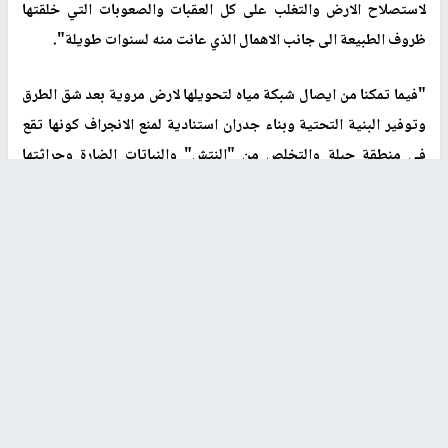
لاستصلاح الارض والتغلب على كل العقبات والصعوبات التي خلقتها
ظروف الطبيعة الى جانب الاهمال الذي عانت منه لسنوات طويلة".
"فيما تمكنا من ايصال شبكة مياه لتحويلها لارض مروية بعد شق الطرق
وتوفير البنية التحتية وبناء جدران استنادية لمنع الانجراف كونها تقع
في منطقة جبلة والتخلص من "النتش" والنباتات الضارة وحراثتها
وتوفير السماد العضوي وصولا الى زراعة الأشجار وتحويلها الى منطقة
خضراء بعد ان كانت جافة وقاحلة وتستخدم مكبات للنفايات الى حانب
وقوعها في منطقة مهدد بالاستيطان الاسرائيلي واعتداءات
المستوطنين." أضاف حسن.
في السياق،عمد عدد من سكان المنطقة الى بناء بيوت سكنية وذلك
لحماية المنطقة من المصادرة ومواجهة اعتداءات المستوطين المستمرة
في سبيل العمل ذاتيا على تمكين تواجدهم في اراضيهم والبقاء
فيها،وذلك على الرغم من غياب الدعم الحكومي المعلن عنه في كثير من