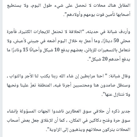
المقابل هناك محلات لا تحصل على شيء طول اليوم، ولا يستطيع
أصحابها تأمين قوت يومهم وأولادهم”.
وأردف شبانة في حديثه، “الحلاقة لا تحتمل الإيجارات الكثيرة، فأجرة
محلي 50 دينارًا، وما أعمل به خلال اليوم أضعه في جيبتي لأعيش، ولا
نتعامل بالتسعيرات للزبائن، بعضهم يدفع 10 شيكل وأحيانًا 15 ونادرًا ما
يدفع أحدهم 20 شيكل”.
وقال شبانة: " احنا مرابطين إن شاء الله ربنا يكتب لنا الأجر والثواب ،
وسنظل صامدون هنا ومحتسبين أجرنا فيه، المنطقة تعزّ علينا ونحبها
ولا نتنازل عنها”.
جدير ذكره أن حلاقي سوق العطارين ناشدوا الجهات المسؤولة بإنشاء
سوق حرة وفتح دكاكين في المكان، ، كما أن الإغلاق جعل بعض أصحاب
المحلات يتركون محلاتهم ويذهبون إلى الزاوية”.