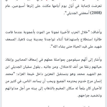
تعرضت لإصابة في أوّل يوم أيامها مكثت على إثرها أسبوعين، عام
(2008) أسعفني الجديلي".
وأضاف: "خلال الحرب الأخيرة نجونا من الموت بأعجوبة عندما قامت
طائرة استطلاع باستهدافنا أثناء تواجدنا بمدينة بيت لاهيا، المسعف
شهيد على قيد الحياة حتى يشاء الله".
وأشار إلى أنَّهم سيقومون بمواصلة عملهم في إسعاف المصابين وإنقاذ
حياتهم رغمًا عن أنف الاحتلال. ومن جانبه ، يقول سفيان الجديلي ابن
عم الشهيد محمد وهو يتستقبل المعزين داخل خيمة العزاء: "محمد
إنسان مرح خدوم يحترمه الجميع ويحب أن يساعد الناس، في كثير من
الأحيان كان يلجأ له سكان المخيم بالذهاب إلى بيته من أجل مداواتهم
وتضميد جراحهم.