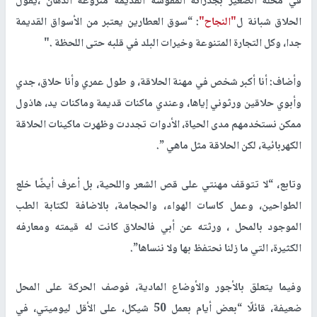
في محله الصغير بجدرانه المقوسة القديمة منزوعة الدهان ،يقول
الحلاق شبانة ل
"النجاح"
: “سوق العطارين يعتبر من الأسواق القديمة
جدا، وكل التجارة المتنوعة وخيرات البلد في قلبه حتى اللحظة ."
وأضاف: أنا أكبر شخص في مهنة الحلاقة، و طول عمري وأنا حلاق، جدي
وأبوي حلاقين ورثوني إياها، وعندي ماكنات قديمة وماكنات يد، هاذول
ممكن نستخدمهم مدى الحياة، الأدوات تجددت وظهرت ماكينات الحلاقة
الكهربائية، لكن الحلاقة مثل ماهي ”.
وتابع، “لا تتوقف مهنتي على قص الشعر واللحية، بل أعرف أيضًا خلع
الطواحين، وعمل كاسات الهواء، والحجامة، بالاضافة لكتابة الطب
الموجود بالمحل ، ورثته عن أبي فالحلاق كانت له قيمته ومعارفه
الكثيرة، التي ما زلنا نحتفظ بها ولا ننساها”.
وفيما يتعلق بالأجور والأوضاع المادية، فوصف الحركة على المحل
ضعيفة، قائلًا “بعض أيام بعمل 50 شيكل، على الأقل ليوميتي، في