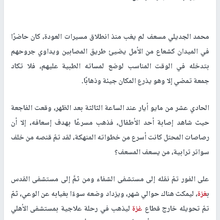
محمد الجديلي مسعف لم يغب منذ انطلاق مسيرات العودة، كان حاضرًا
في الميدان كشعاع من الأمل يضيئ طريق المصابين ويداوي جروحهم
بتدخله في الوقت المناسب لوضع لمساته الطبية عليهم، فلا تكاد
جمعة تمضي إلا وهو يذرع المكان جيئة وذهابًا.
الحادي عشر من مايو أيار عند الساعة الثالثة بعد الظهر، وقعت الفاجعة
حيث شاهد إصابة أحد الأطفال، فذهب مسرعًا بهدف إسعافه، إلا أن
رصاصات المحتل كانت أسرع من خطواته المنهكة، لقد تمّ قنصه من خلف
سواتر ترابية، من يسعف المسعف؟
على الفور تمّ نقله إلى مستشفى الشفاء ومن ثمَّ إلى مستشفى القدس
ب
غزة
، ليمكث هناك حوالي شهر، ويزداد وضعه سوءًا بغيابه عن الوعي، ثمّ
تمّ تحويله خارج قطاع
غزة
ليذهب في رحلة علاجية بمستشفى الأهلي