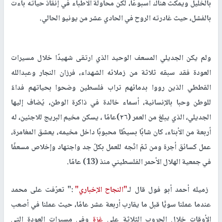
بالخليل ويمكث هناك أسبوعًا، لكن محاولة الأطباء في إنقاذ حياته باءت
بالفشل، حيث غادرته الروح في الحادي عشر من يونيو الحالي.
ولم يكن الجديلي المسعف الوحيد الذي ارتقى شهيدًا خلال مسيرات
العودة فقد سبقه ثلاثة من زملائه الشهداء، فرزان النجار وعبدالله
القططي الذين رووا بدمائهم تراب فلسطين وضحوا بحياتهم فداءً
للوطن وحبا بالإنسانية، أسماء خالدة في ذاكرة الوطن، يُضاف إليها
الجديلي، الذي يبلغ من العمر (٢٦)عامًا ، يسكن مخيم البريج للاجئين، له
أربعة من الأبناء، كان شابًا بسيطًا محبوبًا داخل مخيمه، يعشق المغامرة،
عمل كسائق أجرة ومن ثمّ اتّجه للعمل بكلّ جد واجتهاد وإخلاص مسعفًا
في جمعية الهلال الأحمر الفلسطيني منذ (13) عامًا.
زميله أحمد أبو فول قال لـ
"النجاح الإخباري"
:" تعرّفت على محمد
عندما عملنا سويًّا قبل ما يقارب أربعة عشر عامًا، حيث عملنا في أصعب
الأوقات خلال الحروب الثلاثة على
غزة
وفي مسيرات العودة التي