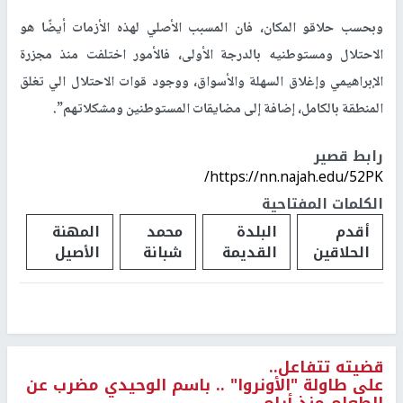
وبحسب حلاقو المكان، فان المسبب الأصلي لهذه الأزمات أيضًا هو
الاحتلال ومستوطنيه بالدرجة الأولى، فالأمور اختلفت منذ مجزرة
الإبراهيمي وإغلاق السهلة والأسواق، ووجود قوات الاحتلال الي تغلق
المنطقة بالكامل، إضافة إلى مضايقات المستوطنين ومشكلاتهم”.
رابط قصير
https://nn.najah.edu/52PK/
الكلمات المفتاحية
أقدم
البلدة
محمد
المهنة
الحلاقين
القديمة
شبانة
الأصيل
قضيته تتفاعل..
على طاولة "الأونروا" .. باسم الوحيدي مضرب عن