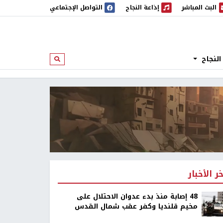
البث المباشر
إذاعة النجاح
التواصل الإجتماعي
 المباشر
إذاعة النجاح
النجاح
ابحث
خر الأخبار
48 إصابة منذ بدء عدوان الاحتلال على
مخيم قلنديا وكفر عقب شمال القدس