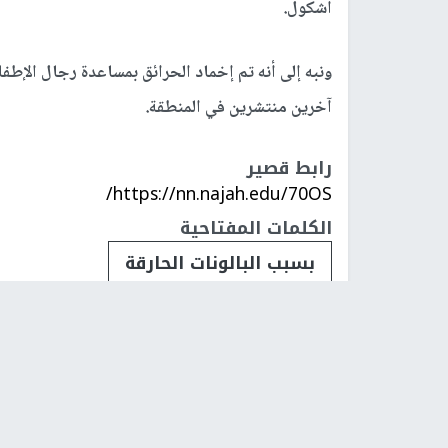
اشكول.
ونبه إلى أنه تم إخماد الحرائق بمساعدة رجال الإطف
آخرين منتشرين في المنطقة.
رابط قصير
https://nn.najah.edu/70OS/
الكلمات المفتاحية
بسبب البالونات الحارقة
فلسطينيات
فلسطينيو 48