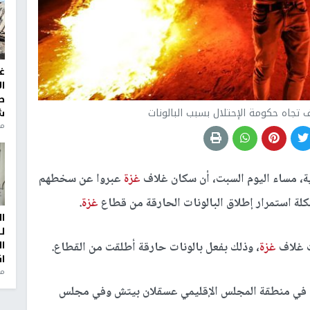
غ
ا
ط
جاه حكومة الإحتلال بسبب البالونات
ش
منذ 2
ة، مساء اليوم السبت، أن سكان غلاف
غزة
عبروا عن سخطهم
ة استمرار إطلاق البالونات الحارقة من قطاع
غزة
.
ا
ل
ا
غزة
، وذلك بفعل بالونات حارقة أطلقت من القطاع.
ا
من
عت في منطقة المجلس الإقليمي عسقلان بيتش وفي مجلس