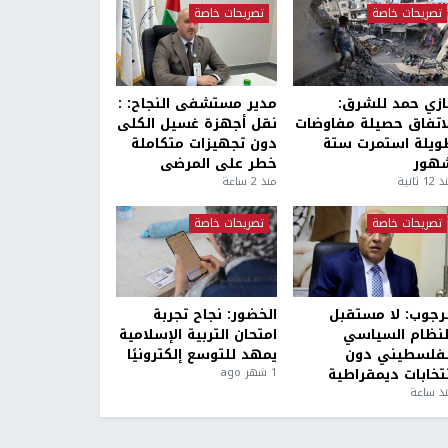
تصريحات خاصة
تصريحات خاصة
ازي حمد للشرق:
مدير مستشفى النجاح: :
لاتفاق حصيلة مفاوضات
نقل أجهزة غسيل الكلى
ويلة استمرت ستة
دون تجهيزات متكاملة
هور
خطر على المرضى
1 ثانية
منذ 2 ساعة
تصريحات خاصة
تصريحات خاصة
لرجوب: لا مستقبل
الخضور: نجاح تجربة
لنظام السياسي
امتحان التربية الإسلامية
لفلسطيني دون
يمهد للتوسع إلكترونيًا
نتخابات ديمقراطية
1 شهر ago
ذ ساعة