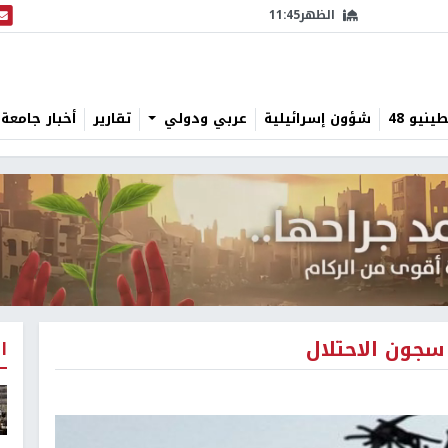
الظهر
11:45
البث
نيو 48
شؤون إسرائيلية
عربي ودولي
تقارير
أخبار جامعة 
ا