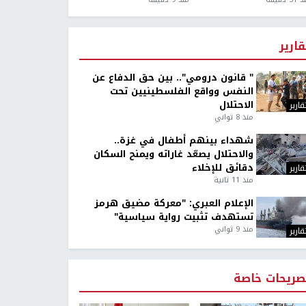
قارير
" قانون درومي".. بين حق الدفاع عن
النفس وواقع الفلسطينيين تحت
الاحتلال
قارير
منذ 8 ثواني
شهداء بينهم أطفال في غزة..
والاحتلال يصعّد غاراته ويمنح السكان
دقائق للإخلاء
قارير
منذ 11 ثانية
الإعلام العبري: "معركة مضيق هرمز
تستهدف تثبيت رواية سياسية"
منذ 9 ثواني
قارير
صريحات خاصة