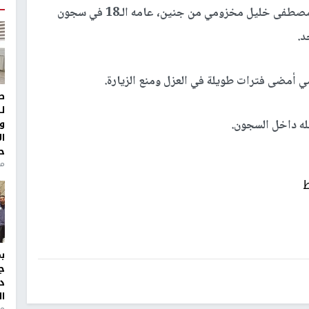
دخل الأسير أمجد عمر مصطفى خليل مخزومي من جنين، عامه الـ18 في سجون
مي أمضى فترات طويلة في العزل ومنع الزيارة.
ط
ل
و
له داخل السجون.
ا
ح
من
ط
ج
د
ال
منذ 1