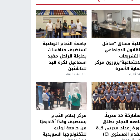
لبة مساق "مدخل
جامعة النجاح الوطنية
لقانون الاجتماعي
تستضيف منافسات
التشريعات
بطولة الراحل مفيد
لاجتماعية"يزورون مركز
اسماعيل لكرة اليد
ماية الأسرة
للناشئين
ذ ثانية
منذ 48 دقيقة
بمشاركة 25 مدرباً..
مركز إعلام النجاح
امعة النجاح تطلق
يستضيف وفدًا أكاديميًا
ورة إعداد مدربي كرة
من جامعة لوليو
قدم المستوى (C)
للتكنولوجيا السويدية
5 دقيقة
منذ 9 دقيقة