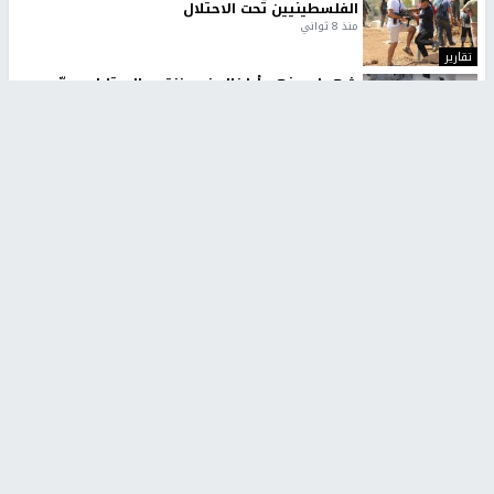
الفلسطينيين تحت الاحتلال
منذ 8 ثواني
تقارير
شهداء بينهم أطفال في غزة.. والاحتلال يصعّد
غاراته ويمنح السكان دقائق للإخلاء
منذ 11 ثانية
تقارير
تصريحات خاصة
تصريحات خاصة
تصريحات خاصة
غازي حمد للشرق: الاتفاق حصيلة
مدير مستشفى النجاح: : نقل
مفاوضات طويلة استمرت ستة
أجهزة غسيل الكلى دون تجهيزات
شهور
متكاملة خطر على المرضى
منذ 12 ثانية
منذ 2 ساعة
تصريحات خاصة
تصريحات خاصة