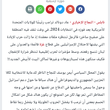
صورة أرشيفية
نابلس -
النجاح الإخباري -
عاد دونالد ترامب رئيسًا للولايات المتحدة
الأمريكية بعد فوزه في انتخابات 2024، في وقت تقف فيه المنطقة
على صفيح ساخن؛ فالرجل تنتظره ملفات معقدة؛ إذ ما زالت حرب الإبادة
التي يشنها الاحتلال الإسرائيليى على قطاع
غزة
قائمة؛ والعدوان على
لبنان تتسع رقعته، وسط مؤشرات لحرب إقليمية تنتظر شرارة الإنفجار،
فكيف ستكون هذه لسيناريوهات وغيرها لساكن البيت الأبيض الجديد؟!
يقول المحلل السياسي أيمن يوسف للنجاح الناظر للدعاية الانتخابية لكلا
الحزبين الجمهوري والديموقراطي أن هناك سباقا ما حول دعم اسرائيل
وحول ما يسمى باحقيتها في الدفاع عن نفسها وعن امنها في وجه
المخاطر التي تمر بها، لكن من المتوقع ان يكون هناك شكل من اشكال
الحسم بمعنى أن ترمب لا يفضل الحروب الطويلة ولا يفضل ربما نقاط
التوتر ويريد من نتنياهو ربما ان يحسم الامور وان تضع امامه على