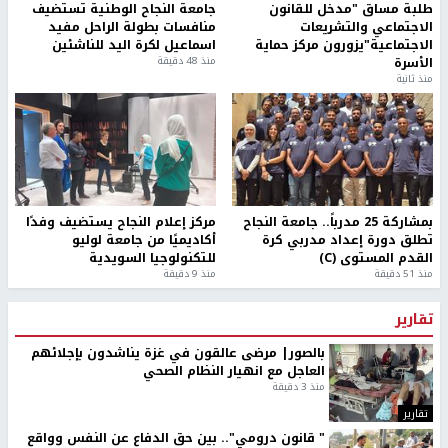
طلبة مساق "مدخل للقانون
جامعة النجاح الوطنية تستضيف
الاجتماعي والتشريعات
منافسات بطولة الراحل مفيد
الاجتماعية"يزورون مركز حماية
اسماعيل لكرة اليد للناشئين
الأسرة
منذ 48 دقيقة
منذ ثانية
بمشاركة 25 مدرباً.. جامعة النجاح
مركز إعلام النجاح يستضيف وفدًا
تطلق دورة إعداد مدربي كرة
أكاديميًا من جامعة لوليو
القدم المستوى (C)
للتكنولوجيا السويدية
منذ 51 دقيقة
منذ 9 دقيقة
تقارير
بالصور| مرضى عالقون في غزة يناشدون بإجلائهم
العاجل مع انهيار النظام الصحي
منذ 3 دقيقة
تقارير
" قانون درومي".. بين حق الدفاع عن النفس وواقع