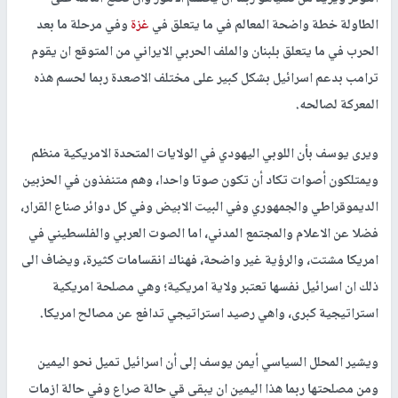
الطاولة خطة واضحة المعالم في ما يتعلق في
غزة
وفي مرحلة ما بعد
الحرب في ما يتعلق بلبنان والملف الحربي الايراني من المتوقع ان يقوم
ترامب بدعم اسرائيل بشكل كبير على مختلف الاصعدة ربما لحسم هذه
المعركة لصالحه.
ويرى يوسف بأن اللوبي اليهودي في الولايات المتحدة الامريكية منظم
ويمتلكون أصوات تكاد أن تكون صوتا واحدا، وهم متنفذون في الحزبين
الديموقراطي والجمهوري وفي البيت الابيض وفي كل دوائر صناع القرار،
فضلا عن الاعلام والمجتمع المدني، اما الصوت العربي والفلسطيني في
امريكا مشتت، والرؤية غير واضحة، فهناك انقسامات كثيرة، ويضاف الى
ذلك ان اسرائيل نفسها تعتبر ولاية امريكية؛ وهي مصلحة امريكية
استراتيجية كبرى، واهي رصيد استراتيجي تدافع عن مصالح امريكا.
ويشير المحلل السياسي أيمن يوسف إلى أن اسرائيل تميل نحو اليمين
ومن مصلحتها ربما هذا اليمين ان يبقى قي حالة صراع وفي حالة ازمات