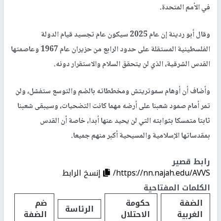
في الأمم المتحدة.
وقال أبو ردينة إن عام 2025 سيكون عام تجسيد قيام الدولة
الفلسطينية المستقلة على حدود الرابع من حزيران عام 1967 وعاصمتها
القدس الشرقية، الذي لن يتحقق السلام والاستقرار دونه.
وأضاف أن أوهام سموتريتش ومخططاته بالضم والتوسع ستفشل، ولن
تمر أمام صمود شعبنا على أرضه مهما كانت التضحيات، وسيبقى شعبنا
ثابتا متمسكا بثوابته التي لن يحيد عنها أبدا، خاصة أن القدس
بمقدساتها الإسلامية والمسيحية أكبر منهم جميعا.
رابط قصير
https://nn.najah.edu/AVVS/
إنسخ الرابط
الكلمات المفتاحية
الضفة
حكومة
ضم
الرئاسة
الغربية
الاحتلال
الضفة