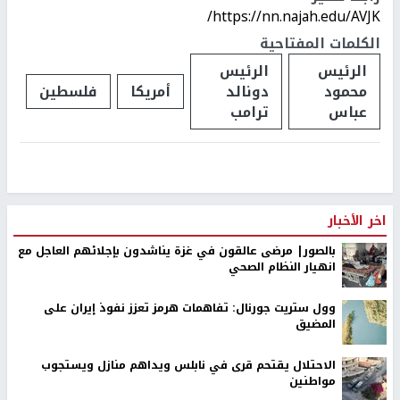
https://nn.najah.edu/AVJK/
الكلمات المفتاحية
الرئيس
الرئيس
محمود
دونالد
أمريكا
فلسطين
عباس
ترامب
اخر الأخبار
بالصور| مرضى عالقون في غزة يناشدون بإجلائهم العاجل مع
انهيار النظام الصحي
وول ستريت جورنال: تفاهمات هرمز تعزز نفوذ إيران على
المضيق
الاحتلال يقتحم قرى في نابلس ويداهم منازل ويستجوب
مواطنين