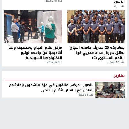
الأسرة
منذ 48 دقيقة
منذ ثانية
بمشاركة 25 مدرباً.. جامعة النجاح
مركز إعلام النجاح يستضيف وفدًا
تطلق دورة إعداد مدربي كرة
أكاديميًا من جامعة لوليو
القدم المستوى (C)
للتكنولوجيا السويدية
منذ 51 دقيقة
منذ 9 دقيقة
تقارير
بالصور| مرضى عالقون في غزة يناشدون بإجلائهم
العاجل مع انهيار النظام الصحي
منذ 3 دقيقة
تقارير
" قانون درومي".. بين حق الدفاع عن النفس وواقع
الفلسطينيين تحت الاحتلال
منذ 8 ثواني
تقارير