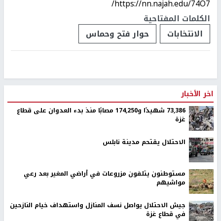
https://nn.najah.edu/74O7/
الكلمات المفتاحية
الانتخابات
حوار فتح وحماس
اخر الأخبار
73,386 شهيدًا و174,250 مصابًا منذ بدء العدوان على قطاع
غزة
الاحتلال يقتحم مدينة نابلس
مستوطنون يتلفون مزروعات في أراضي المغير بعد رعي
مواشيهم
جيش الاحتلال يواصل نسف المنازل واستهداف خيام النازحين
في قطاع غزة