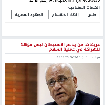
https://nn.najah.edu/583B/
إنسخ الرابط
الكلمات المفتاحية
حلس
إنهاء الانقسام
الجهود المصرية
عريقات: من يدعم الاستيطان ليس مؤهلا
للشراكة في عملية السلام
تم النشر بتاريخ:
2019-07-10 19:55