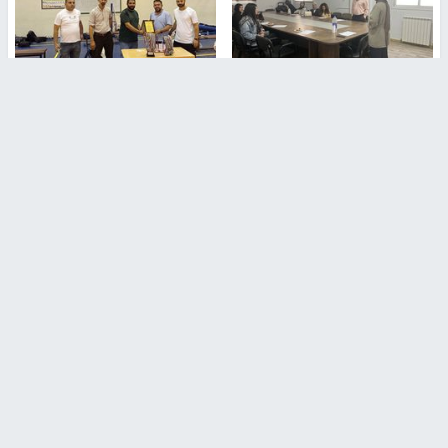
طلبة مساق "مدخل للقانون
جامعة النجاح الوطنية تستضيف
الاجتماعي والتشريعات
منافسات بطولة الراحل مفيد
الاجتماعية"يزورون مركز حماية
اسماعيل لكرة اليد للناشئين
الأسرة
منذ 48 دقيقة
منذ ثانية
بمشاركة 25 مدرباً.. جامعة النجاح
مركز إعلام النجاح يستضيف وفدًا
تطلق دورة إعداد مدربي كرة
أكاديميًا من جامعة لوليو
القدم المستوى (C)
للتكنولوجيا السويدية
منذ 51 دقيقة
منذ 9 دقيقة
تقارير
بالصور| مرضى عالقون في غزة يناشدون بإجلائهم