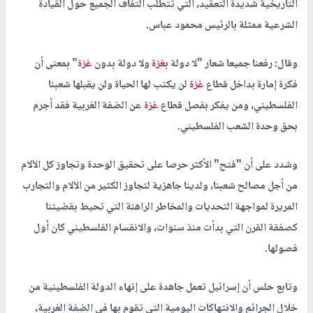
التاريخية شديدة التعقيد، التي تتطلب التفاف الجميع حول القيادة
الشرعية ممثلة بالرئيس محمود عباس.
وقال: رفعنا جميعا شعار "لا دولة ب
غزة
ولا دولة بدون
غزة
" بمعنى أن
فكرة إمارة بداخل قطاع
غزة
لن يكتب لها الحياة ولن يقبلها شعبنا
الفلسطيني، ومن يفكر بفصل قطاع
غزة
عن الضفة الغربية فقد أجرم
بحق وحدة الشعب الفلسطيني.
وشدد على أن "فتح" الأكثر حرصا على تحقيق الوحدة وتجاوز كل الآلام
من أجل مصالح شعبنا، ولدينا جاهزية لتجاوز الكثير من الآلام والتجارب
المريرة لمواجهة التحديات والمخاطر الراهنة التي تحيط بقضيتنا
كصفقة القرن التي بدأت منذ سنوات، والانقسام الفلسطيني كان أول
فصولها.
وتابع حلس أن إسرائيل تعمل جاهدة على إنهاء الدولة الفلسطينية من
خلال الجرائم والانتهاكات اليومية التي تقوم بها في الضفة الغربية،