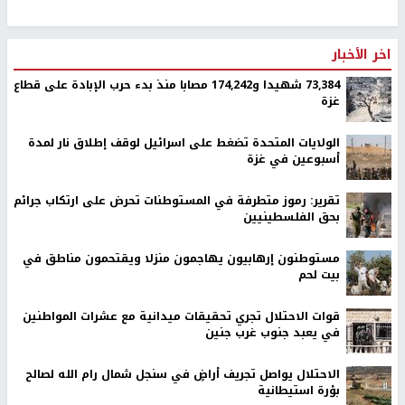
اخر الأخبار
73,384 شهيدا و174,242 مصابا منذ بدء حرب الإبادة على قطاع
غزة
الولايات المتحدة تضغط على اسرائيل لوقف إطلاق نار لمدة
أسبوعين في غزة
تقرير: رموز متطرفة في المستوطنات تحرض على ارتكاب جرائم
بحق الفلسطينيين
مستوطنون إرهابيون يهاجمون منزلا ويقتحمون مناطق في
بيت لحم
قوات الاحتلال تجري تحقيقات ميدانية مع عشرات المواطنين
في يعبد جنوب غرب جنين
الاحتلال يواصل تجريف أراضٍ في سنجل شمال رام الله لصالح
بؤرة استيطانية