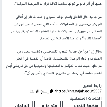
عليها أي أثر قانوني كونها منافية لكافة قرارات الشرعية الدولية".
من جانبه، قال الناطق باسم الوفد السوري واصف خاطر، إن أهالي
الجولان يرفضون كل المحاولات البائسة التي تسعى لفصل الجولان
المحتل عن سوريا، والمحاولات بتصفية القضية الفلسطينية، ورفض
"صفقة القرن" والورشة الأميركية في المنامة.
وقال إن "من أجل حماية الشعب الفلسطيني وقضيته يجب رص
الصفوف وإنجاز الوحدة الفلسطينية، خاصة أن القضية في أخطر
مراحلها، حيث تحاك المؤامرات لتصفيتها وتحويلها من حق تاريخي أبدي
لشعب صامد في أرضه إلى مشروع اقتصادي بائس وزائل".
رابط قصير
https://nn.najah.edu/55E7/
إنسخ الرابط
الكلمات المفتاحية
منظمة التحرير
فتح عزام
البرلمان