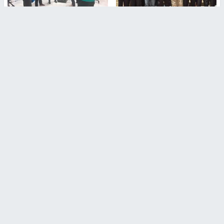
بمشاركة 25 مدرباً.. جامعة النجاح
مركز إعلام النجاح يستضيف وفدًا
تطلق دورة إعداد مدربي كرة
أكاديميًا من جامعة لوليو
القدم المستوى (C)
للتكنولوجيا السويدية
منذ 51 دقيقة
منذ 10 دقيقة
تقارير
" قانون درومي".. بين حق الدفاع عن النفس وواقع
الفلسطينيين تحت الاحتلال
6 أيام، 17 ساعة ago
تقارير
شهداء بينهم أطفال في غزة.. والاحتلال يصعّد
غاراته ويمنح السكان دقائق للإخلاء
2 أسبوعين ago
تقارير
الإعلام العبري: "معركة مضيق هرمز تستهدف تثبيت
رواية سياسية"
2 أسبوعين، 4 أيام ago
تقارير
تصريحات خاصة