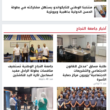
منتخبنا الوطني للتايكواندو يستهل مشاركته في بطولة
الحسن الدولية بذهبية وبرونزية
أخبار جامعة النجاح
طلبة مساق "مدخل للقانون
جامعة النجاح الوطنية تستضيف
الاجتماعي والتشريعات
منافسات بطولة الراحل مفيد
الاجتماعية"يزورون مركز حماية
اسماعيل لكرة اليد للناشئين
الأسرة
منذ 48 دقيقة
منذ 5 ثواني