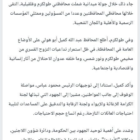
نابلس -
النجاح الإخباري -
أكد عضو اللجنة التنفيذية لمنظمة التحرير
الفلسطينية، رئيس دائرة شؤون اللاجئين أحمد أبو هولي، مواصلة
الجهود الرسمية لدعم النازحين قسرا من المخيمات، والحفاظ على
خدمات وكالة غوث وتشغيل اللاجئين الفلسطينيين "الأونروا"، وعلى
رأسها مستشفى الوكالة في قلقيلية.
جاء ذلك خلال جولة ميدانية شملت محافظتي طولكرم وقلقيلية، التقى
خلالها محافظي المحافظتين وعددا من المسؤولين وممثلي المؤسسات
الرسمية والأهلية واللجان الشعبية.
وفي طولكرم، أطلع المحافظ عبد الله كميل أبو هولي على الأوضاع
العامة في المحافظة، في ظل استمرار تداعيات النزوح القسري من
مخيمي طولكرم ونور شمس، وما خلفه عدوان الاحتلال من آثار إنسانية
واقتصادية واجتماعية.