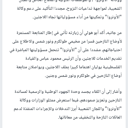
وأكد كميل، استنادا إلى توجيهات الرئيس محمود عباس، مواصلة
الوقوف إلى جانب المواطنين، مشيرا إلى الجهود التي تبذلها لجنة
الكرامة للإغاثة والإيواء ولجنة الرقابة والتدقيق على المساعدات لتلبية
احتياجات العائلات النازحة، رغم اتساع حجم الاحتياجات.
وشدد على أهمية توحيد الجهود بين الحكومة، ودائرة شؤون اللاجئين،
ووكالة "الأونروا"، والمؤسسات الدولية والقطاع الخاص واللجان
الشعبية، لمواجهة تداعيات النزوح، مجددا التأكيد على دعم وكالة
"الأونروا" وتمكينها من أداء مسؤولياتها تجاه اللاجئين.
من جانبه، أكد أبو هولي أن زيارته تأتي في إطار المتابعة المستمرة
لأوضاع النازحين قسرا من مخيمي طولكرم ونور شمس والاطلاع على
احتياجاتهم، مشددا على أن "الأونروا" تتحمل مسؤوليتها المباشرة في
تقديم الخدمات للاجئين، وأن الرئيس محمود عباس والقيادة
الفلسطينية يوليان اهتماما كبيرا بملف اللاجئين، ويواصلان متابعة