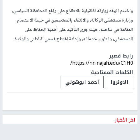
من التفويض الأممي لـ"الأونروا" وشاهدا على قضية اللاجئين.
بدوره، أكد المحافظ أبو حمده أن إعادة افتتاح قسمي الباطني والولادة
وتطوير مستشفى الوكالة تمثل أولوية للمحافظة، مستعرضا الحراك
الشعبي والرسمي المطالب بالتراجع عن قرار تقليص خدماته، ومثمنا
جهود الحكومة والجهات الرسمية للحفاظ على المستشفى واستمرار
خدماته.
واختتم الوفد زيارته لقلقيلية بالاطلاع على واقع المحافظة السياسي،
وزيارة مستشفى الوكالة، والالتقاء بالمعتصمين في خيمة الاعتصام
المقامة في ساحته، حيث جرى التأكيد على أهمية الحفاظ على
المستشفى، وتطوير خدماته، وإعادة افتتاح قسمي الباطني والولادة.
رابط قصير
https://nn.najah.edu/C1H0/
الكلمات المفتاحية