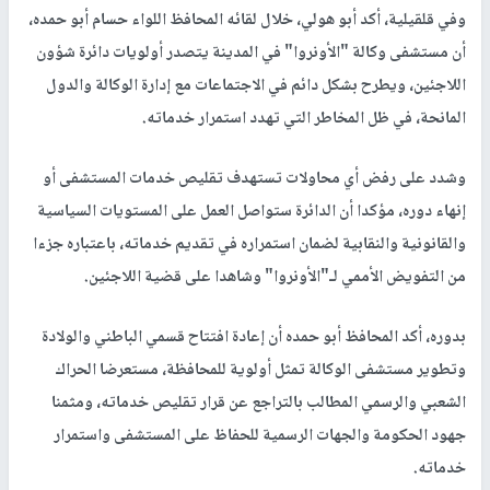
أوضاع النازحين في طولكرم ونور شمس وجنين.
وأشار إلى أن اللقاء يجسد وحدة الجهود الوطنية والرسمية لمساندة
النازحين وتعزيز صمودهم، فيما استعرض ممثلو الوزارات ووكالة
"الأونروا" واللجان الشعبية أبرز التدخلات والإجراءات المنفذة لدعم
العائلات النازحة والتخفيف من معاناتها.
وفي قلقيلية، أكد أبو هولي، خلال لقائه المحافظ اللواء حسام أبو حمده،
أن مستشفى وكالة "الأونروا" في المدينة يتصدر أولويات دائرة شؤون
اللاجئين، ويطرح بشكل دائم في الاجتماعات مع إدارة الوكالة والدول
المانحة، في ظل المخاطر التي تهدد استمرار خدماته.
وشدد على رفض أي محاولات تستهدف تقليص خدمات المستشفى أو
إنهاء دوره، مؤكدا أن الدائرة ستواصل العمل على المستويات السياسية
والقانونية والنقابية لضمان استمراره في تقديم خدماته، باعتباره جزءا