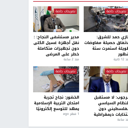
تصريحات خاصة
تصريحات خاصة
ازي حمد للشرق:
مدير مستشفى النجاح: :
لاتفاق حصيلة مفاوضات
نقل أجهزة غسيل الكلى
ويلة استمرت ستة
دون تجهيزات متكاملة
هور
خطر على المرضى
1 ثانية
منذ 2 ساعة
تصريحات خاصة
تصريحات خاصة
لرجوب: لا مستقبل
الخضور: نجاح تجربة
لنظام السياسي
امتحان التربية الإسلامية
لفلسطيني دون
يمهد للتوسع إلكترونيًا
نتخابات ديمقراطية
1 شهر ago
ذ ساعة