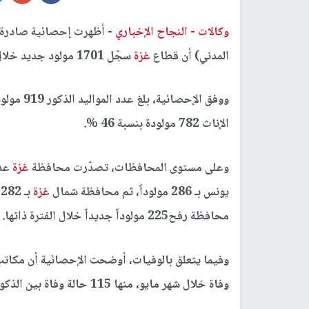
وكالات -
النجاح الإخباري -
أظهرت إحصائية صادرة عن 
المدني) أن قطاع
غزة
سجّل 1701 مولود جديد خلال شهر مايو/أيار الماضي، مقابل 159 حالة وفاة.
الإناث 782 مولودة بنسبة 46 %.
وعلى مستوى المحافظات، تصدّرت محافظة
غزة
يونس بـ 286 مولوداً، ثم محافظة شمال
غزة
محافظة رفح225 مولوداً جديداً خلال الفترة ذاتها.
وفاة خلال شهر مايو، منها 115 حالة وفاة بين الذكور بنسبة 72.2%، و44 حالة وفاة بين الإناث بنسبة 27.7 %.