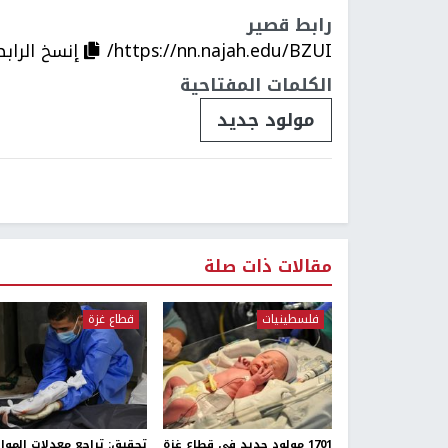
رابط قصير
https://nn.najah.edu/BZUI/
إنسخ الرابط
الكلمات المفتاحية
مولود جديد
مقالات ذات صلة
فلسطينيات
قطاع غزة
1701 مولود جديد في قطاع غزة
تحقيق: تراجع معدلات الموال