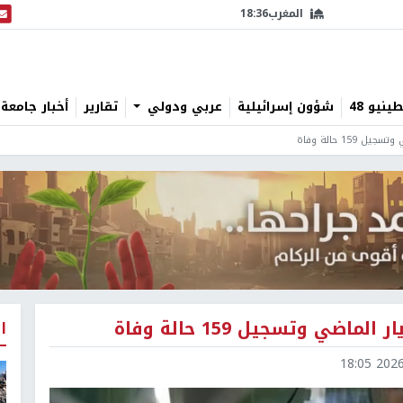
المغرب
18:36
البث
نيو 48
شؤون إسرائيلية
عربي ودولي
تقارير
أخبار جامعة 
ا
2026-0