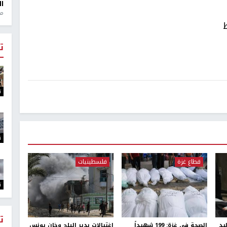
ال
منذ 1
ت
ت
ت
قطاع غزة
فلسطينيات
ت
ت
يد
الصحة في غزة: 199 شهيداً
اغتيالات بدير البلح وخان يونس