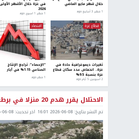
خلال شهر مايو الماضي
في غزة خلال الأشهر الأولى
2026
1 شهر، 3 أسابيع ago
1 شهر، 1 اسبوع. ago
قطاع غزة
اقتصاد
تغيرات ديموغرافية حادة في
"الإحصاء": تراجع الإنتاج
غزة.. انخفاض عدد سكان قطاع
الصناعي 1.15% في أيار
غزة بنسبة 9.5%
1 شهر ago
2 أسبوعين، 5 أيام ago
الاحتلال يقرر هدم 20 منزلا في برطعة جنوب جنين
تم النشر بتاريخ:
2026-06-08 16:01
اخر تحديث:
6-08 18:06