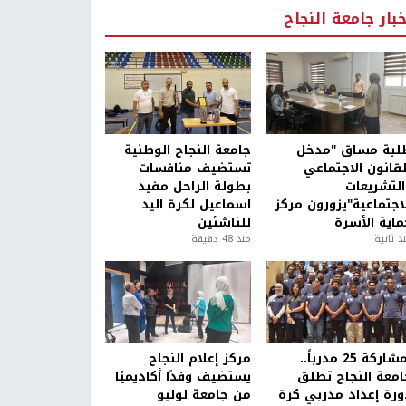
خبار جامعة النجاح
لبة مساق "مدخل
جامعة النجاح الوطنية
لقانون الاجتماعي
تستضيف منافسات
التشريعات
بطولة الراحل مفيد
لاجتماعية"يزورون مركز
اسماعيل لكرة اليد
ماية الأسرة
للناشئين
ذ ثانية
منذ 48 دقيقة
بمشاركة 25 مدرباً..
مركز إعلام النجاح
امعة النجاح تطلق
يستضيف وفدًا أكاديميًا
ورة إعداد مدربي كرة
من جامعة لوليو