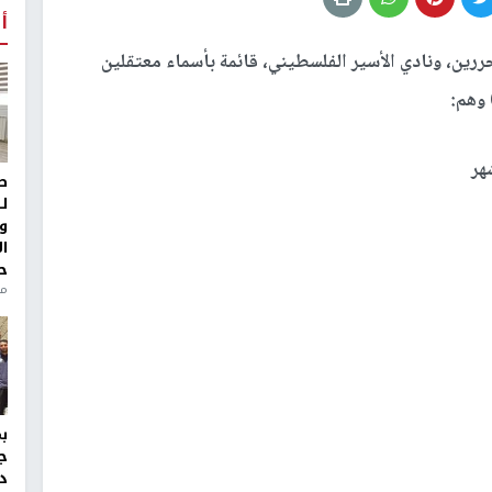
أ
ين، ونادي الأسير الفلسطيني، قائمة بأسماء معتقلين
 وهم:
ط
ل
و
ا
ح
منذ 
ج
د