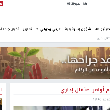
الفجر
03:29
البث
نيو 48
شؤون إسرائيلية
عربي ودولي
تقارير
أخبار جامعة 
قال إداري
أوامر اعتقال إداري
ا
2026-0