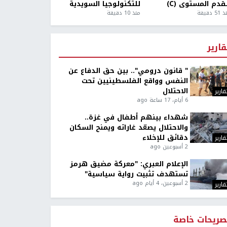
قدم المستوى (C)
للتكنولوجيا السويدية
5 دقيقة
منذ 10 دقيقة
قارير
" قانون درومي".. بين حق الدفاع عن
النفس وواقع الفلسطينيين تحت
الاحتلال
قارير
6 أيام، 17 ساعة ago
شهداء بينهم أطفال في غزة..
والاحتلال يصعّد غاراته ويمنح السكان
دقائق للإخلاء
قارير
2 أسبوعين ago
الإعلام العبري: "معركة مضيق هرمز
تستهدف تثبيت رواية سياسية"
2 أسبوعين، 4 أيام ago
قارير
صريحات خاصة