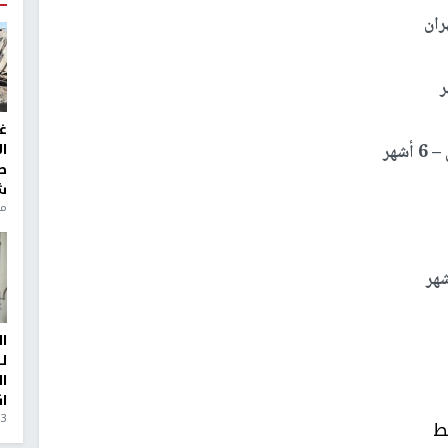
غ
ا
ط
ش
منذ 6
ا
ل
ا
ا
3 أيام، 23 ساعة ago
ط