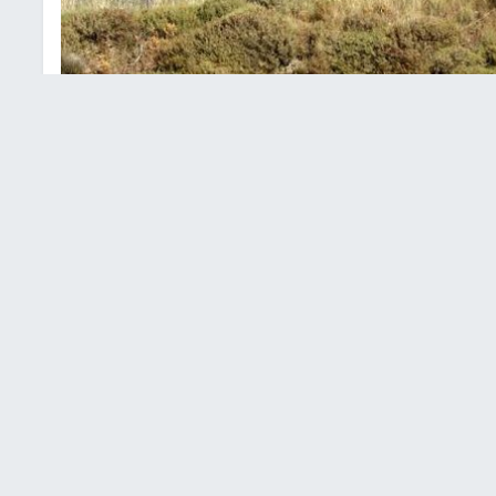
أراضي زراعية جنوب نابلس
ربعاء، على إحراق مساحات زراعية جنوب نابلس.
ي بين بلدتي أودلا وحوارة جنوب نابلس، وأضرموا النيران