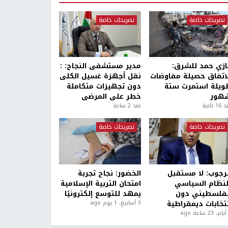
تصريحات خاصة
تصريحات خاصة
ازي حمد للشرق:
مدير مستشفى النجاح: :
لاتفاق حصيلة مفاوضات
نقل أجهزة غسيل الكلى
ويلة استمرت ستة
دون تجهيزات متكاملة
هور
خطر على المرضى
1 ثانية
منذ 2 ساعة
تصريحات خاصة
تصريحات خاصة
لرجوب: لا مستقبل
الخضور: نجاح تجربة
لنظام السياسي
امتحان التربية الإسلامية
لفلسطيني دون
يمهد للتوسع إلكترونيًا
نتخابات ديمقراطية
3 أسابيع، 1 يوم ago