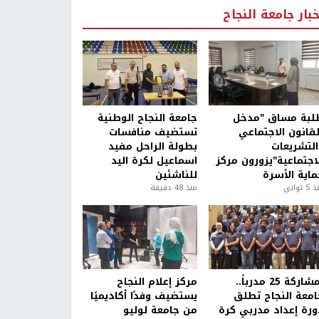
خبار جامعة النجاح
لبة مساق "مدخل
جامعة النجاح الوطنية
لقانون الاجتماعي
تستضيف منافسات
التشريعات
بطولة الراحل مفيد
لاجتماعية"يزورون مركز
اسماعيل لكرة اليد
ماية الأسرة
للناشئين
5 ثواني
منذ 48 دقيقة
بمشاركة 25 مدرباً..
مركز إعلام النجاح
امعة النجاح تطلق
يستضيف وفدًا أكاديميًا
ورة إعداد مدربي كرة
من جامعة لوليو