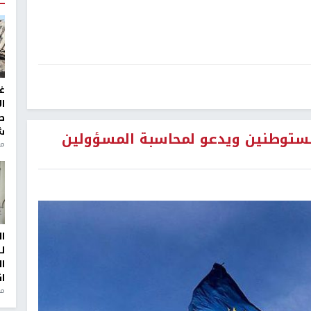
غ
ا
ط
ش
لمستوطنين ويدعو لمحاسبة المسؤولين
منذ 2
ا
ل
ا
ا
من