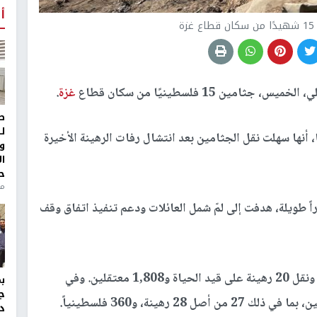
أ
ة
مين 15 فلسطينيًا من سكان قطاع
غزة
.
ط
ل
 أنها سهلت نقل الجثامين بعد انتشال رفات الرهينة الأخيرة
و
ا
ح
من
ً طويلة، هدفت إلى لمّ شمل العائلات ودعم تنفيذ اتفاق وقف
وبدأت العملية في تشرين الأول/أكتوبر بإطلاق سراح ونقل 20 رهينة على قيد الحياة و1,808 معتقلين. وفي
ج
المراحل اللاحقة، سهّلت اللجنة الدولية إعادة الجثامين، بما في ذلك 27 من أصل 28 رهينة، و360 فلسطينياً.
د