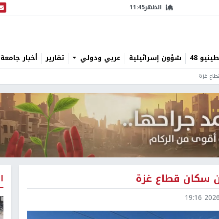
الظهر
11:45
البث
نيو 48
شؤون إسرائيلية
عربي ودولي
تقارير
أخبار جامعة 
ا
2026-0