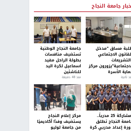
خبار جامعة النجاح
لبة مساق "مدخل
جامعة النجاح الوطنية
لقانون الاجتماعي
تستضيف منافسات
التشريعات
بطولة الراحل مفيد
لاجتماعية"يزورون مركز
اسماعيل لكرة اليد
ماية الأسرة
للناشئين
ذ ثانية
منذ 48 دقيقة
بمشاركة 25 مدرباً..
مركز إعلام النجاح
امعة النجاح تطلق
يستضيف وفدًا أكاديميًا
ورة إعداد مدربي كرة
من جامعة لوليو