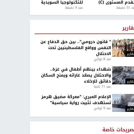
قدم المستوى (C)
للتكنولوجيا السويدية
5 دقيقة
منذ 9 دقيقة
قارير
" قانون درومي".. بين حق الدفاع عن
النفس وواقع الفلسطينيين تحت
الاحتلال
قارير
منذ 8 ثواني
شهداء بينهم أطفال في غزة..
والاحتلال يصعّد غاراته ويمنح السكان
دقائق للإخلاء
قارير
منذ 11 ثانية
الإعلام العبري: "معركة مضيق هرمز
تستهدف تثبيت رواية سياسية"
منذ 9 ثواني
قارير
صريحات خاصة