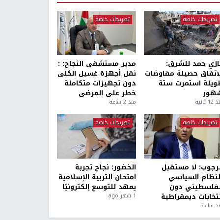
تصريحات خاصة
تصريحات خاصة
ازي حمد للشرق:
مدير مستشفى النجاح: :
لاتفاق حصيلة مفاوضات
نقل أجهزة غسيل الكلى
ويلة استمرت ستة
دون تجهيزات متكاملة
هور
خطر على المرضى
1 ثانية
منذ 2 ساعة
تصريحات خاصة
تصريحات خاصة
لرجوب: لا مستقبل
الخضور: نجاح تجربة
لنظام السياسي
امتحان التربية الإسلامية
لفلسطيني دون
يمهد للتوسع إلكترونيًا
نتخابات ديمقراطية
1 شهر ago
ذ ساعة