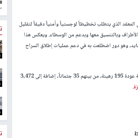
ال
منذ 1
المعقد الذي يتطلب تخطيطاً لوجستياً وأمنياً دقيقاً لتقليل
ت
الأطراف وبالتنسيق معها وبدعم من الوسطاء. ويعكس هذا
حايد، وهو دور اضطلعت به في دعم عمليات إطلاق السراح
ت
منذ تشرين الأول/أكتوبر 2023، دعمت اللجنة الدولية عودة 195 رهينة، من بينهم 35 جثماناً، إضافة إلى 3,472
ت
ة
.
ت
ط
ت