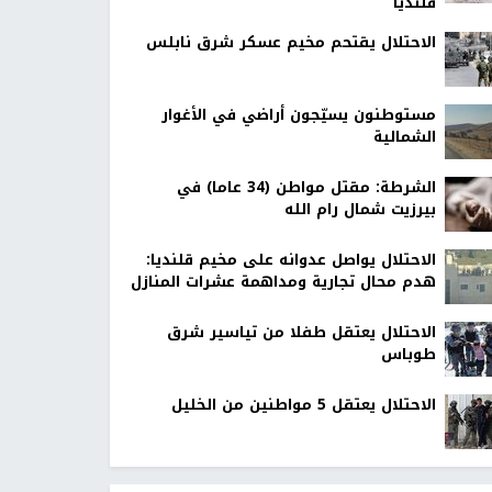
قلنديا
الاحتلال يقتحم مخيم عسكر شرق نابلس
مستوطنون يسيّجون أراضي في الأغوار
الشمالية
الشرطة: مقتل مواطن (34 عاما) في
بيرزيت شمال رام الله
الاحتلال يواصل عدوانه على مخيم قلنديا:
هدم محال تجارية ومداهمة عشرات المنازل
الاحتلال يعتقل طفلا من تياسير شرق
طوباس
الاحتلال يعتقل 5 مواطنين من الخليل