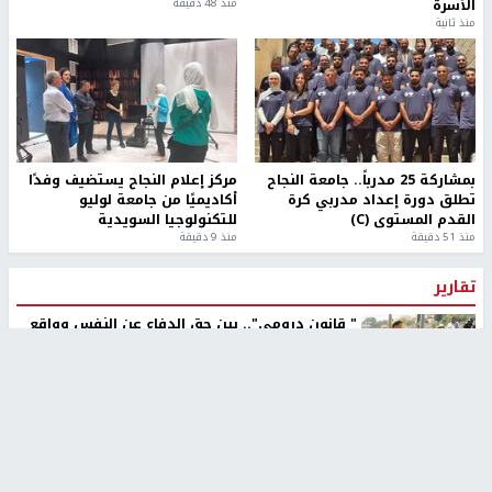
الأسرة
منذ 48 دقيقة
منذ ثانية
بمشاركة 25 مدرباً.. جامعة النجاح
مركز إعلام النجاح يستضيف وفدًا
تطلق دورة إعداد مدربي كرة
أكاديميًا من جامعة لوليو
القدم المستوى (C)
للتكنولوجيا السويدية
منذ 51 دقيقة
منذ 9 دقيقة
تقارير
" قانون درومي".. بين حق الدفاع عن النفس وواقع
الفلسطينيين تحت الاحتلال
منذ 8 ثواني
تقارير
شهداء بينهم أطفال في غزة.. والاحتلال يصعّد
غاراته ويمنح السكان دقائق للإخلاء
منذ 11 ثانية
تقارير