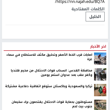
https://nn.najah.edu/BQ7A/
الكلمات المفتاحية
الخليل
اخر الأخبار
اصابات قرب الخط الأصفر وتحليق مكثف للاستطلاع في سماء
غزة
محافظة القدس: انسحاب قوات الاحتلال من مخيم قلنديا
وكفر عقب بعد عدوان استمر يومين
تركيا والسعودية وباكستان ستوقع اتفاقية دفاعية مشتركة
مستوطنون بحماية قوات الاحتلال يقتحمون برك سليمان
جنوب بيت لحم