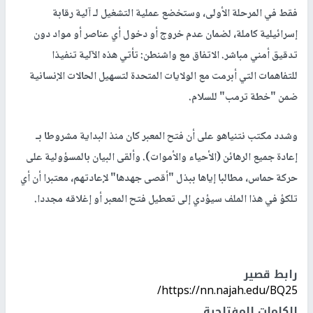
فقط في المرحلة الأولى، وستخضع عملية التشغيل لـ آلية رقابة
إسرائيلية كاملة، لضمان عدم خروج أو دخول أي عناصر أو مواد دون
تدقيق أمني مباشر. الاتفاق مع واشنطن: تأتي هذه الآلية تنفيذا
للتفاهمات التي أبرمت مع الولايات المتحدة لتسهيل الحالات الإنسانية
ضمن "خطة ترمب" للسلام.
وشدد مكتب نتنياهو على أن فتح المعبر كان منذ البداية مشروطا بـ
إعادة جميع الرهائن (الأحياء والأموات). وألقى البيان بالمسؤولية على
حركة حماس، مطالبا إياها ببذل "أقصى جهدها" لإعادتهم، معتبرا أن أي
تلكؤ في هذا الملف سيؤدي إلى تعطيل فتح المعبر أو إغلاقه مجددا.
رابط قصير
https://nn.najah.edu/BQ25/
الكلمات المفتاحية