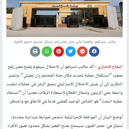
مكتب نتنياهو: وافقنا على فتح معبر رفح بشكل محدود لعبور الأفراد
النجاح الإخباري -
أكد مكتب نتنياهو أن الاحتلال سيقوم بفتح معبر رفح
بمجرد "استكمال عملية تحديد مكان جثة المحتجز ران غفيلي". وتشير
التقارير إلى أن جيش الاحتلال الإسرائيلي يسبق الزمن في عمليات تنقيب
واسعة بحي الزيتون وشمال القطاع لاستعادة الرفات، معتبرا أن "استنفاد
عملية البحث" هو الضامن الوحيد للمضي قدما في الاتفاق مع واشنطن.
أوضح البيان أن الموافقة الإسرائيلية تتضمن ضوابط ميدانية مشددة،
تتمثل في: حصر العبور: سيسمح بفتح المعبر بشكل محدود لعبور الأفراد