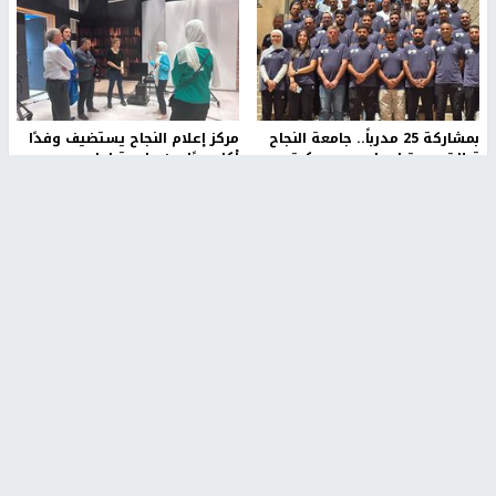
بمشاركة 25 مدرباً.. جامعة النجاح
مركز إعلام النجاح يستضيف وفدًا
تطلق دورة إعداد مدربي كرة
أكاديميًا من جامعة لوليو
القدم المستوى (C)
للتكنولوجيا السويدية
منذ 51 دقيقة
منذ 9 دقيقة
تقارير
" قانون درومي".. بين حق الدفاع عن النفس وواقع
الفلسطينيين تحت الاحتلال
منذ 8 ثواني
تقارير
شهداء بينهم أطفال في غزة.. والاحتلال يصعّد
غاراته ويمنح السكان دقائق للإخلاء
منذ 11 ثانية
تقارير
الإعلام العبري: "معركة مضيق هرمز تستهدف تثبيت
رواية سياسية"