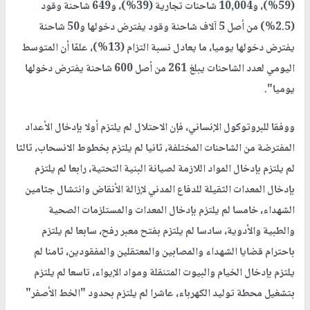
(59%)، و10,004 شاحنات تجارية (39%)، و649 شاحنة وقود
(2.5%) من أصل 5 آلاف شاحنة وقود يفترض دخولها و50 شاحنة
يفترض دخولها يوميا، ما يعادل نسبة التزام (13%)، علمًا أن المتوسط
اليومي لعدد الشاحنات يبلغ 261 من أصل 600 شاحنة يفترض دخولها
يوميا".
ووفقا للبروتوكول الإنساني، فإن الاحتلال لم يلتزم أولا بإدخال الأعداد
المفترضة من الشاحنات المختلفة، ثانيا لم يلتزم بخطوط الانسحاب، ثالثا
لم يلتزم بإدخال المواد اللازمة لصيانة البنية التحتية، رابعا لم يلتزم
بإدخال المعدات الثقيلة للدفاع المدني لإزالة الأنقاض وانتشال جثامين
الشهداء، خامسا لم يلتزم بإدخال المعدات والمستلزمات الصحية
والطبية والأدوية، سادسا لم يلتزم بفتح معبر رفح، سابعا لم يلتزم
باحترام قضايا الشهداء والمصابين والمعتقلين والمفقودين، ثامنا لم
يلتزم بإدخال الخيام والبيوت المتنقلة ومواد الإيواء، تاسعا لم يلتزم
بتشغيل محطة توليد الكهرباء، عاشرا لم يلتزم بحدود "الخط الأصفر"