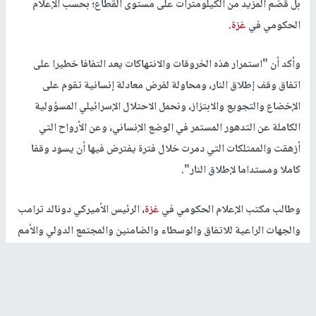
بل قضم المزيد من الكيلومترات على مستوى القطاع؛ بحسب الإعلام
الحكومي في
غزة
.
وأكد أن "استمرار هذه الخروقات والانتهاكات يعد التفافا خطيرا على
اتفاق وقف إطلاق النار، ومحاولة لفرض معادلة إنسانية تقوم على
الإخضاع والتجويع والابتزاز، ونحمل الاحتلال الإسرائيلي المسؤولية
الكاملة عن التدهور المستمر في الوضع الإنساني، وعن الأرواح التي
أزهقت والممتلكات التي دمرت خلال فترة يفترض فيها أن يسود وقفا
كاملا ومستداما لإطلاق النار".
وطالب مكتب الإعلام الحكومي في
غزة
، الرئيس الأميركي دونالد ترامب
والجهات الراعية للاتفاق والوسطاء والضامنين والمجتمع الدولي والأمم
المتحدة، بتحمل مسؤولياتهم القانونية والأخلاقية، وإلزام الاحتلال
الإسرائيلي بتنفيذ التزاماته كاملة من دون انتقاص، وضمان حماية
المدنيين، وتأمين التدفق الفوري والآمن للمساعدات الإنسانية والوقود،
وإدخال البيوت المتنقلة والكرفانات ومواد الإيواء، وفق ما نص عليه