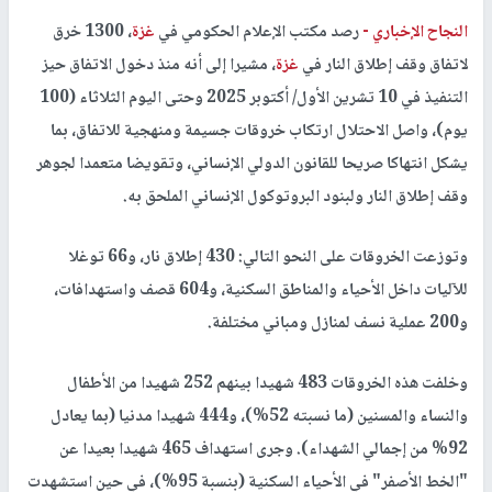
النجاح الإخباري -
رصد مكتب الإعلام الحكومي في
غزة
، 1300 خرق
لاتفاق وقف إطلاق النار في
غزة
، مشيرا إلى أنه منذ دخول الاتفاق حيز
التنفيذ في 10 تشرين الأول/ أكتوبر 2025 وحتى اليوم الثلاثاء (100
يوم)، واصل الاحتلال ارتكاب خروقات جسيمة ومنهجية للاتفاق، بما
يشكل انتهاكا صريحا للقانون الدولي الإنساني، وتقويضا متعمدا لجوهر
وقف إطلاق النار ولبنود البروتوكول الإنساني الملحق به.
وتوزعت الخروقات على النحو التالي: 430 إطلاق نار، و66 توغلا
للآليات داخل الأحياء والمناطق السكنية، و604 قصف واستهدافات،
و200 عملية نسف لمنازل ومباني مختلفة.
وخلفت هذه الخروقات 483 شهيدا بينهم 252 شهيدا من الأطفال
والنساء والمسنين (ما نسبته 52%)، و444 شهيدا مدنيا (بما يعادل
92% من إجمالي الشهداء). وجرى استهداف 465 شهيدا بعيدا عن
"الخط الأصفر" في الأحياء السكنية (بنسبة 95%)، في حين استشهدت