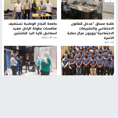
طلبة مساق "مدخل للقانون
جامعة النجاح الوطنية تستضيف
الاجتماعي والتشريعات
منافسات بطولة الراحل مفيد
الاجتماعية"يزورون مركز حماية
اسماعيل لكرة اليد للناشئين
الأسرة
منذ 48 دقيقة
منذ ثانية
بمشاركة 25 مدرباً.. جامعة النجاح
مركز إعلام النجاح يستضيف وفدًا
تطلق دورة إعداد مدربي كرة
أكاديميًا من جامعة لوليو
القدم المستوى (C)
للتكنولوجيا السويدية
منذ 51 دقيقة
منذ 9 دقيقة
تقارير
بالصور| مرضى عالقون في غزة يناشدون بإجلائهم