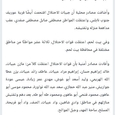
وأضافت مصادر محلية أن جيبات الاحتلال اقتحمت أيضًا قرية عوريف
جنوب نابلس، واعتقلت المواطن مصطفى صايل مصطفى صفدي، عقب
مداهمة منزله وتفتيشه.
وفي بيت لحم، اعتقلت قوات الاحتلال، ثلاثة عشر مواطنًا من مناطق
مختلفة في محافظة بيت لحم.
وأفادت مصادر أمنية بأن قوات الاحتلال اعتقلت كلاً من: مازن عبيات،
خالد إبراهيم حسان، إبراهيم مراد عبيات، عاطف رائد عبيات، يزن عطا
الله الهريمي، وليد أسعد أبو غوش، مهدي عمر زيادة، عيسى عودة
جواريش، منير عبد الله حجازي، سعد عبد الله نواورة، محمود موسى أبو
عاهور، محمود فتحي أبو عاهور، ومحمود طه أبو طه، بعد دهم وتفتيش
منازلهم في مناطق: وادي شاهين، واد عبيات، الصف، واد أبو فريحة،
المسلخ، ساحة المهد، وجبل الموالح.