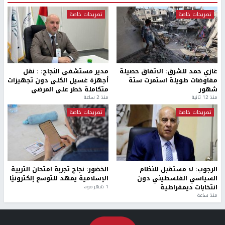
تصريحات خاصة
تصريحات خاصة
غازي حمد للشرق: الاتفاق حصيلة
مدير مستشفى النجاح: : نقل
مفاوضات طويلة استمرت ستة
أجهزة غسيل الكلى دون تجهيزات
شهور
متكاملة خطر على المرضى
منذ 12 ثانية
منذ 2 ساعة
تصريحات خاصة
تصريحات خاصة
الرجوب: لا مستقبل للنظام
الخضور: نجاح تجربة امتحان التربية
السياسي الفلسطيني دون
الإسلامية يمهد للتوسع إلكترونيًا
انتخابات ديمقراطية
1 شهر ago
منذ ساعة