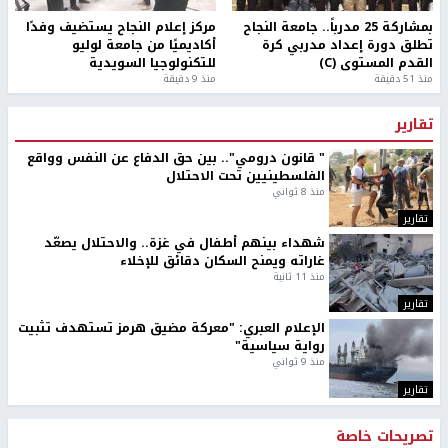
بمشاركة 25 مدرباً.. جامعة النجاح
مركز إعلام النجاح يستضيف وفدًا
تطلق دورة إعداد مدربي كرة
أكاديميًا من جامعة لوليو
القدم المستوى (C)
للتكنولوجيا السويدية
منذ 51 دقيقة
منذ 9 دقيقة
تقارير
" قانون درومي".. بين حق الدفاع عن النفس وواقع
الفلسطينيين تحت الاحتلال
منذ 8 ثواني
تقارير
شهداء بينهم أطفال في غزة.. والاحتلال يصعّد
غاراته ويمنح السكان دقائق للإخلاء
منذ 11 ثانية
تقارير
الإعلام العبري: "معركة مضيق هرمز تستهدف تثبيت
رواية سياسية"
منذ 9 ثواني
تقارير
تصريحات خاصة