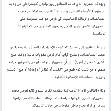
ويهدف التشريع الذي قدمه السناتور رون وايدن (ديمقراطي عن ولاية
أوريغون) الأربعاء الماضي، وعنوانه "قانون المساءلة عن حجب
المساعدات والإغاثة الأساسية، الى فرض عواقب ملموسة على
المسؤولين الإسرائيليين الذين يحرمون المدنيين من الاحتياجات
الأساسية.
وبهدف القانون إلى تحميل الحكومة الإسرائيلية المسؤولية رسميا عن
حجب المساعدات، ويفتح الباب أمام فرض عقوبات مالية ووقف منح
تأشيرات دخول (فيزا) على أي مسؤولين أجانب أو من يتصرفون نيابة
عنهم او من يُثبت تورطهم في "تقييد أو تقليل أو إعاقة أو منع" تسليم
وتوزيع المساعدات الإنسانية الكافية.
ويُلزم القانون الإدارة الأميركية بتقديم تقرير سنوي للكونغرس يحدد
المسؤولين الذين انتهكوا سياسة منع عرقلة المساعدات، مع إلزامها
بتبرير أي قرار بعدم فرض عقوبات في حالات الانتهاك.