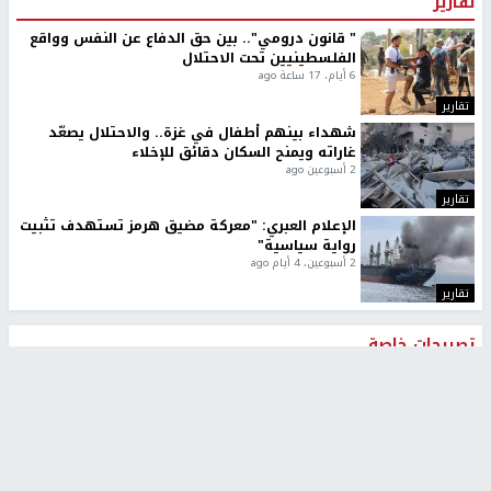
تقارير
" قانون درومي".. بين حق الدفاع عن النفس وواقع
الفلسطينيين تحت الاحتلال
6 أيام، 17 ساعة ago
تقارير
شهداء بينهم أطفال في غزة.. والاحتلال يصعّد
غاراته ويمنح السكان دقائق للإخلاء
2 أسبوعين ago
تقارير
الإعلام العبري: "معركة مضيق هرمز تستهدف تثبيت
رواية سياسية"
2 أسبوعين، 4 أيام ago
تقارير
تصريحات خاصة
تصريحات خاصة
تصريحات خاصة