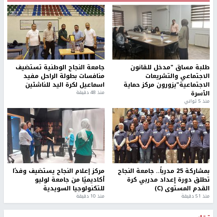
طلبة مساق "مدخل للقانون
جامعة النجاح الوطنية تستضيف
الاجتماعي والتشريعات
منافسات بطولة الراحل مفيد
الاجتماعية"يزورون مركز حماية
اسماعيل لكرة اليد للناشئين
الأسرة
منذ 48 دقيقة
منذ 5 ثواني
بمشاركة 25 مدرباً.. جامعة النجاح
مركز إعلام النجاح يستضيف وفدًا
تطلق دورة إعداد مدربي كرة
أكاديميًا من جامعة لوليو
القدم المستوى (C)
للتكنولوجيا السويدية
منذ 51 دقيقة
منذ 10 دقيقة