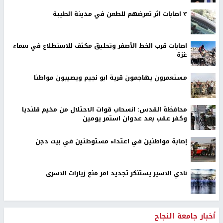
٣ اصابات اثر تعرضهم للطعن في مدينة الطيبة
اصابات قرب الخط الأصفر وتحليق مكثف للاستطلاع في سماء
غزة
مستعمرون يهاجمون قرية ابو نجيم ويصيبون مواطنا
محافظة القدس: انسحاب قوات الاحتلال من مخيم قلنديا
وكفر عقب بعد عدوان استمر يومين
إصابة مواطنين في اعتداء مستوطنين في بيت دجن
نادي الاسير يستنكر تجديد امر منع زيارات الاسرى
أخبار جامعة النجاح