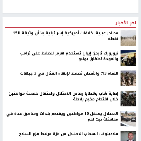
اخر الأخبار
مصادر عبرية: خلافات أميركية إسرائيلية بشأن وثيقة الـ15
نقطة
نيويورك تايمز: إيران تستخدم هرمز للضغط على ترامب
والعودة لاتفاق يونيو
القناة 13: واشنطن تضغط لإنهاء القتال في 3 جبهات
إصابة شاب بشظايا رصاص الاحتلال واعتقال خمسة مواطنين
خلال اقتحام مخيم بلاطة
الاحتلال يعتقل 10 مواطنين ويقتحم بلدات ومناطق عدة في
محافظة بيت لحم
ملادينوف: انسحاب الاحتلال من غزة مرتبط بنزع السلاح