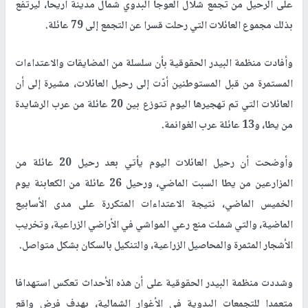
على الرحيل من تجمع شلال العوجا البدوي شمال مدينة أريحا، ليرتفع
بذلك مجموع العائلات التي رحلت قسرا عن التجمع إلى 79 عائلة.
وأفادت منظمة البيدر الحقوقية بأن سلسلة من المضايقات والاعتداءات
المستمرة من قبل المستوطنين أدّت إلى رحيل العائلات، مشيرة إلى أن
العائلات التي تم تهجيرها اليوم تتوزع بين 20 عائلة من عرب الرشايدة
من يطا، و13 عائلة عرب الغوانمة.
وأوضحت أن رحيل العائلات اليوم يأتي بعد رحيل 20 عائلة من
المزارعين من يطا السبت الماضي، ورحيل 26 عائلة من الكعابنة يوم
الخميس الماضي، نتيجة الاعتداءات المتكررة على مدى الأسابيع
الماضية، والتي شملت منع رعي المواشي في الأراضي الزراعية، وتخريب
الأشجار المثمرة والمحاصيل الزراعية، والتنكيل بالسكان بشكل متواصل.
وشددت منظمة البيدر الحقوقية على أن هذه الأحداث تعكس استهدافا
متعمدا للتجمعات البدوية في الأغوار الشمالية، بهدف فرض واقع