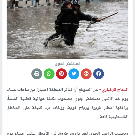
المنخفض الجوي
النجاح الإخباري -
من المتوقع أن تتأثر المنطقة اعتبارا من ساعات مساء
يوم غد الاثنين بمنخفض جوي مصحوب بكتلة هوائية قطبية المنشأ،
يرافقها أمطار غزيرة ورياح قوية، وزخات برد كثيفة على المناطق
الفلسطينية كافة.
وبحسب الراصد الجوي لمعا داوود طروة، فإن الأمطار ستبدأ مساء يوم