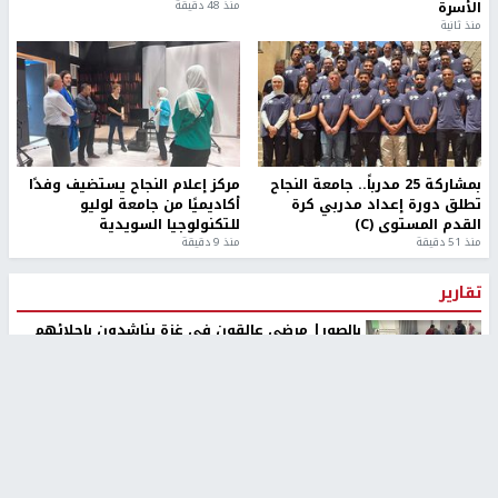
الأسرة
منذ 48 دقيقة
منذ ثانية
بمشاركة 25 مدرباً.. جامعة النجاح
مركز إعلام النجاح يستضيف وفدًا
تطلق دورة إعداد مدربي كرة
أكاديميًا من جامعة لوليو
القدم المستوى (C)
للتكنولوجيا السويدية
منذ 51 دقيقة
منذ 9 دقيقة
تقارير
بالصور| مرضى عالقون في غزة يناشدون بإجلائهم
العاجل مع انهيار النظام الصحي
منذ 3 دقيقة
تقارير
" قانون درومي".. بين حق الدفاع عن النفس وواقع
الفلسطينيين تحت الاحتلال
منذ 8 ثواني
تقارير