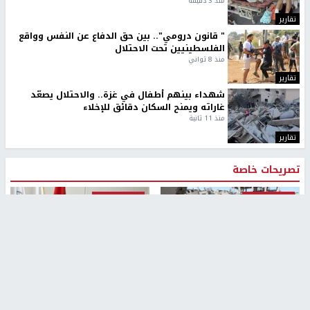
منذ 3 دقيقة
تقارير
" قانون درومي".. بين حق الدفاع عن النفس وواقع
الفلسطينيين تحت الاحتلال
منذ 8 ثواني
تقارير
شهداء بينهم أطفال في غزة.. والاحتلال يصعّد
غاراته ويمنح السكان دقائق للإخلاء
منذ 11 ثانية
تقارير
تصريحات خاصة
تصريحات خاصة
تصريحات خاصة
غازي حمد للشرق: الاتفاق حصيلة
مدير مستشفى النجاح: : نقل
مفاوضات طويلة استمرت ستة
أجهزة غسيل الكلى دون تجهيزات
شهور
متكاملة خطر على المرضى