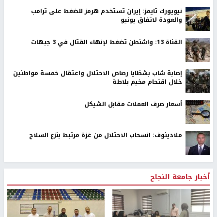
نيويورك تايمز: إيران تستخدم هرمز للضغط على ترامب
والعودة لاتفاق يونيو
القناة 13: واشنطن تضغط لإنهاء القتال في 3 جبهات
إصابة شاب بشظايا رصاص الاحتلال واعتقال خمسة مواطنين
خلال اقتحام مخيم بلاطة
أسعار صرف العملات مقابل الشيكل
ملادينوف: انسحاب الاحتلال من غزة مرتبط بنزع السلاح
أخبار جامعة النجاح