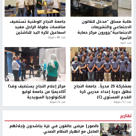
طلبة مساق "مدخل للقانون
جامعة النجاح الوطنية تستضيف
الاجتماعي والتشريعات
منافسات بطولة الراحل مفيد
الاجتماعية"يزورون مركز حماية
اسماعيل لكرة اليد للناشئين
الأسرة
منذ 48 دقيقة
منذ ثانية
بمشاركة 25 مدرباً.. جامعة النجاح
مركز إعلام النجاح يستضيف وفدًا
تطلق دورة إعداد مدربي كرة
أكاديميًا من جامعة لوليو
القدم المستوى (C)
للتكنولوجيا السويدية
منذ 51 دقيقة
منذ 9 دقيقة
تقارير
بالصور| مرضى عالقون في غزة يناشدون بإجلائهم
العاجل مع انهيار النظام الصحي