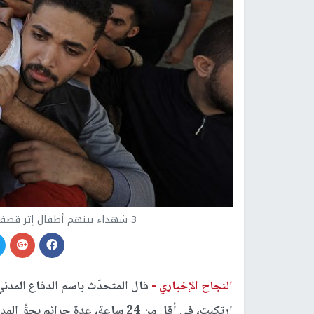
3 شهداء بينهم أطفال إثر قصف الاحتلال خيمة نازحين بمواصي خان يونس
النجاح الإخباري -
قال المتحدّث باسم الدفاع المد
ارتكبت، في أقل من 24 ساعة، عدة جرائم بحقّ المدنيين العزّل في جنوب وشمال قطاع