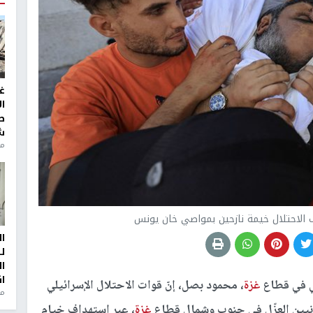
غ
ا
ط
ش
منذ 2
ا
ل
ا
ا
ني في قطاع
غزة
، محمود بصل، إنّ قوات الاحتلال الإسرائيلي
من
غزة
، عبر استهداف خيام