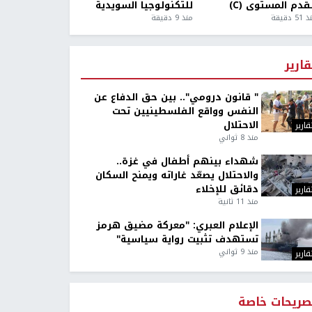
قدم المستوى (C)
للتكنولوجيا السويدية
5 دقيقة
منذ 9 دقيقة
قارير
" قانون درومي".. بين حق الدفاع عن
النفس وواقع الفلسطينيين تحت
الاحتلال
قارير
منذ 8 ثواني
شهداء بينهم أطفال في غزة..
والاحتلال يصعّد غاراته ويمنح السكان
دقائق للإخلاء
قارير
منذ 11 ثانية
الإعلام العبري: "معركة مضيق هرمز
تستهدف تثبيت رواية سياسية"
منذ 9 ثواني
قارير
صريحات خاصة