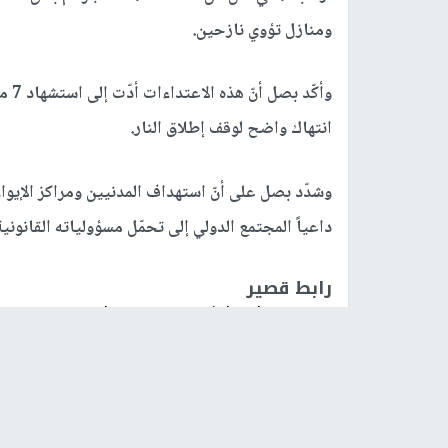
ومنازل تؤوي نازحين.
انتهاك واضح لوقف إطلاق النار.
وشدّد بصل على أنّ استهداف المدنيين ومراكز الإيواء 
داعياً المجتمع الدولي إلى تحمّل مسؤولياته القانوني
رابط قصير
https://nn.najah.edu/BOOU/
الكلمات المفتاحية
غزة