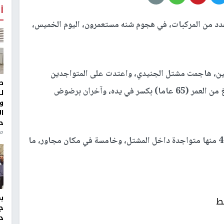
أ
د من المركبات، في هجوم شنه مستعمرون، اليوم الخميس،
ن، هاجمت مشتل الجنيدي، واعتدت على المتواجدين
ط
داخله، ما أدى إلى إصابة ثلاثة مواطنين، أحدهم يبلغ من العمر (65 عاما) بكسر في يده، وآخران برضوض
ل
و
ا
ح
من
وأكد أن المستوطنين أقدموا على إحراق 5 مركبات، 4 منها متواجدة داخل المشتل، وخامسة في مكان مجاور، ما
ط
ج
د