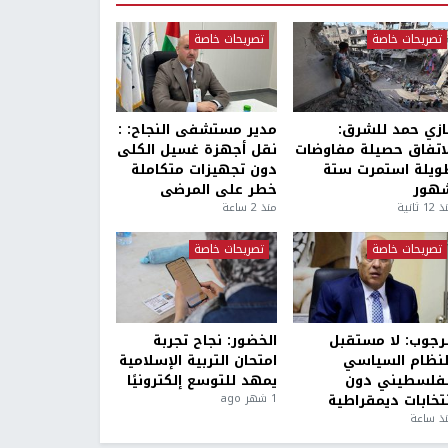
تصريحات خاصة
تصريحات خاصة
ازي حمد للشرق:
مدير مستشفى النجاح: :
لاتفاق حصيلة مفاوضات
نقل أجهزة غسيل الكلى
ويلة استمرت ستة
دون تجهيزات متكاملة
هور
خطر على المرضى
1 ثانية
منذ 2 ساعة
تصريحات خاصة
تصريحات خاصة
لرجوب: لا مستقبل
الخضور: نجاح تجربة
لنظام السياسي
امتحان التربية الإسلامية
لفلسطيني دون
يمهد للتوسع إلكترونيًا
نتخابات ديمقراطية
1 شهر ago
ذ ساعة