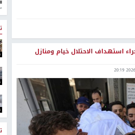
ال
منذ 1
ت
م 5 أطفال من جراء استهداف الاحتلال خيام ومنازل
ت
2026-0
ت
ت
ت