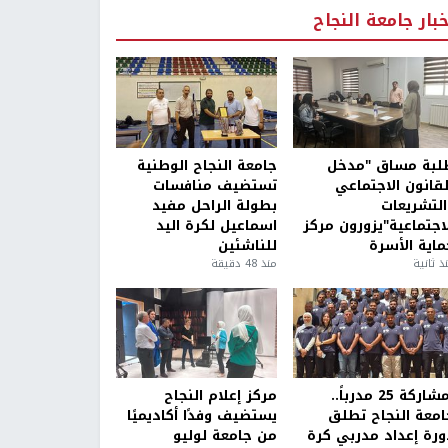
خبار جامعة النجاح
لبة مساق "مدخل
جامعة النجاح الوطنية
لقانون الاجتماعي
تستضيف منافسات
التشريعات
بطولة الراحل مفيد
لاجتماعية"يزورون مركز
اسماعيل لكرة اليد
ماية الأسرة
للناشئين
ذ ثانية
منذ 48 دقيقة
بمشاركة 25 مدرباً..
مركز إعلام النجاح
امعة النجاح تطلق
يستضيف وفدًا أكاديميًا
ورة إعداد مدربي كرة
من جامعة لوليو