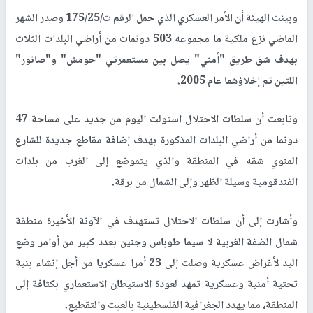
وبينت الهيئة أن الأمر العسكري الذي حمل الرقم ت/175/25 وصدر الشهر
الماضي نزع ملكية ما مجموعه 503 دونمات من أراضي البلدات الثلاث
بهدف شق طريق "أمني" يصل بين مستعمرتي "حومش" و"صانور"
اللتين تم إخلاؤهما عام 2005.
وتابعت أن سلطات الاحتلال استولت اليوم من جديد على مساحة 47
دونما من أراضي البلدات المذكورة بهدف إضافة مقاطع جديدة للشارع
المنوي شقه في المنطقة والذي يتموضع إلى الغرب من بلدات
الفندقومية وسيلة الظهر وإلى الشمال من برقة.
وأشارت إلى أن سلطات الاحتلال تستهدف في الآونة الأخيرة منطقة
شمال الضفة الغربية لا سيما طوباس وجنين بعدد كبير من أوامر وضع
اليد لأغراض عسكرية وصلت إلى 23 أمرا عسكريا من أجل إنشاء بنية
تحتية أمنية وعسكرية تمهد لعودة الاستيطان الاستعماري بكثافة إلى
المنطقة، مما يهدد الجغرافية الفلسطينية بالعبث والتقطيع.