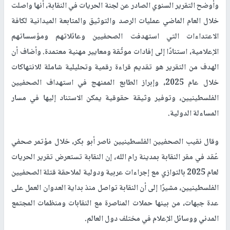
وأوضح التقرير السنوي الصادر عن لجنة الحريات في النقابة، أنها واصلت
خلال العام الماضي عمليات الرصد والتوثيق والمتابعة الميدانية لكافة
الاعتداءات التي استهدفت الصحفيين وعائلاتهم ومؤسساتهم
الإعلامية، استنادًا إلى إفادات موثّقة ومعايير مهنية معتمدة. وأضاف أن
الهدف من التقرير هو تقديم قراءة رقمية وتحليلية شاملة للانتهاكات
خلال عام 2025، وإبراز الطابع الممنهج في استهداف الصحفيين
الفلسطينيين، وتوفير وثيقة حقوقية يمكن الاستناد إليها في مسار
المساءلة الدولية
.
وقال نقيب الصحفيين الفلسطينيين ناصر أبو بكر، خلال مؤتمر صحفي
عُقد في مقر النقابة بمدينة رام الله، إن النقابة تستعرض تقرير الحريات
لعام 2025 بالتوازي مع إجراءات عربية ودولية لملاحقة قتلة الصحفيين
الفلسطينيين، مشيرًا إلى أن النقابة تواصل منذ بداية العدوان العمل على
عدة جبهات، من بينها حملات المناصرة مع النقابات ومنظمات المجتمع
المدني ووسائل الإعلام في مختلف دول العالم
.