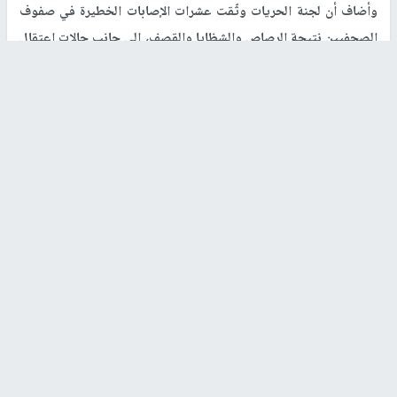
وأضاف أن لجنة الحريات وثّقت عشرات الإصابات الخطيرة في صفوف
الصحفيين نتيجة الرصاص والشظايا والقصف، إلى جانب حالات اعتقال
إداري وميداني، واستدعاءات وتحقيقات مطوّلة، وهو ما اعتبرته النقابة
تجريمًا صريحًا للعمل الصحفي ومحاولة لإخضاع الإعلام الفلسطيني
للرقابة القسرية
.
وأشار التقرير كذلك إلى تدمير واستهداف مؤسسات ومكاتب إعلامية،
ومعدات بث وتصوير، ما أدى إلى شلّ البنية التحتية الإعلامية ومنع
استمرار التغطية الميدانية. كما جرى تسجيل مئات حالات الاحتجاز
والمنع من التغطية وإطلاق النار بقصد الترهيب، إضافة إلى الاعتداءات
اللفظية والتحريض
.
وسلّط اللحام الضوء على استمرار جريمة الإخفاء القسري بحق عدد من
الصحفيين الذين انقطع الاتصال بهم منذ بداية العدوان على قطاع
غزة
،
محمّلًا سلطات الاحتلال المسؤولية الكاملة عن مصيرهم، ومطالبًا