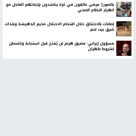
بالصور| مرضى عالقون في غزة يناشدون بإجلائهم العاجل مع
انهيار النظام الصحي
إصابات بالاختناق خلال اقتحام الاحتلال مخيم الدهيشة وبلدات
شرق بيت لحم
مسؤول إيراني: مضيق هرمز لن يُفتح قبل استجابة واشنطن
لشروط طهران
مستوطنون يهاجمون المواطنين قرب مسجد في إذنا وقوات
الاحتلال تعتقل 7 مواطنين
قائد «سنتكوم» يصل إسرائيل لبحث تطورات غزة والتنسيق
بشأن إيران
إصابة 6 مواطنين خلال هجوم لمستوطنين في واد الرخيم
جنوب الخليل
الاحتلال يحتجز مواطنين من طمون ومخيم الفارعة جنوب
طوباس