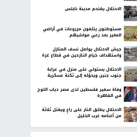
الاحتلال يقتحم مدينة نابلس
مستوطنون يتلفون مزروعات في أراضي
المغير بعد رعي مواشيهم
جيش الاحتلال يواصل نسف المنازل
واستهداف خيام النازحين في قطاع غزة
الاحتلال يستولي على منزل في عرابة
جنوب جنين ويحوّله إلى ثكنة عسكرية
وفاة سفير فلسطين لدى مصر دياب اللوح
في القاهرة
الاحتلال يطلق النار على راعٍ ويقتل ثلاثة
من أغنامه غرب الخليل