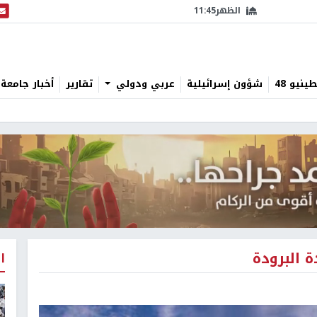
الظهر
11:45
البث
نيو 48
شؤون إسرائيلية
عربي ودولي
تقارير
أخبار جامعة 
 البرودة
ا