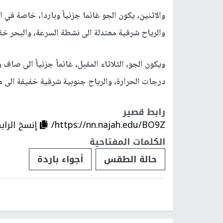
والاثنين، يكون الجو غائما جزئياً وباردا، خاصة في 
والرياح شرقية معتدلة الى نشطة السرعة، والبحر خف
ويكون الجو، الثلاثاء المقبل، غائماً جزئياً الى صاف
درجات الحرارة، والرياح جنوبية شرقية خفيفة الى م
رابط قصير
https://nn.najah.edu/BO9Z/
إنسخ الراب
الكلمات المفتاحية
حالة الطقس
أجواء باردة