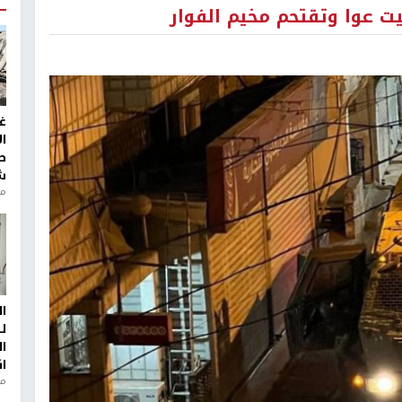
ت عوا وتقتحم مخيم الفوار
غ
ا
ط
ش
منذ 2
ا
ل
ا
ا
من