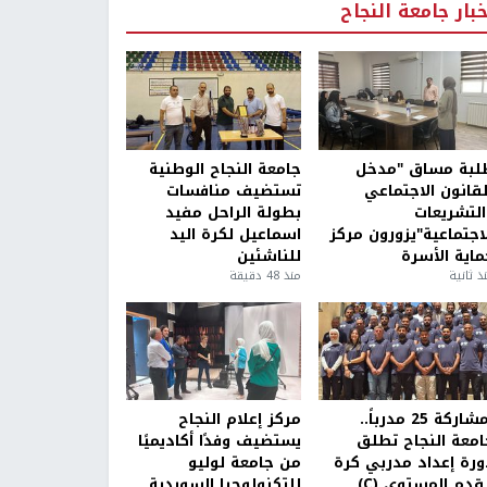
خبار جامعة النجاح
لبة مساق "مدخل
جامعة النجاح الوطنية
لقانون الاجتماعي
تستضيف منافسات
التشريعات
بطولة الراحل مفيد
لاجتماعية"يزورون مركز
اسماعيل لكرة اليد
ماية الأسرة
للناشئين
ذ ثانية
منذ 48 دقيقة
بمشاركة 25 مدرباً..
مركز إعلام النجاح
امعة النجاح تطلق
يستضيف وفدًا أكاديميًا
ورة إعداد مدربي كرة
من جامعة لوليو
قدم المستوى (C)
للتكنولوجيا السويدية