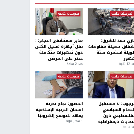
تصريحات خاصة
تصريحات خاصة
ازي حمد للشرق:
مدير مستشفى النجاح: :
لاتفاق حصيلة مفاوضات
نقل أجهزة غسيل الكلى
ويلة استمرت ستة
دون تجهيزات متكاملة
هور
خطر على المرضى
1 ثانية
منذ 2 ساعة
تصريحات خاصة
تصريحات خاصة
لرجوب: لا مستقبل
الخضور: نجاح تجربة
لنظام السياسي
امتحان التربية الإسلامية
لفلسطيني دون
يمهد للتوسع إلكترونيًا
نتخابات ديمقراطية
1 شهر ago
ذ ساعة