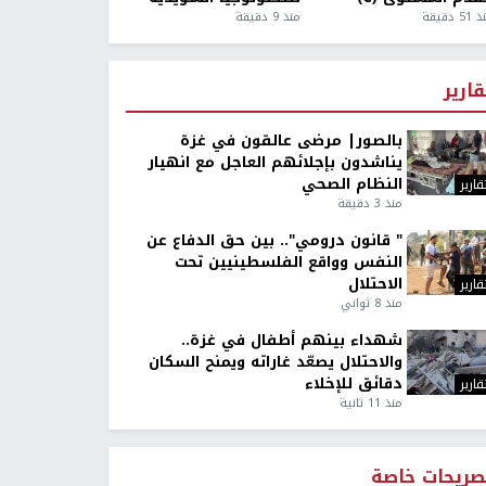
5 دقيقة
منذ 9 دقيقة
قارير
بالصور| مرضى عالقون في غزة
يناشدون بإجلائهم العاجل مع انهيار
النظام الصحي
قارير
منذ 3 دقيقة
" قانون درومي".. بين حق الدفاع عن
النفس وواقع الفلسطينيين تحت
الاحتلال
قارير
منذ 8 ثواني
شهداء بينهم أطفال في غزة..
والاحتلال يصعّد غاراته ويمنح السكان
دقائق للإخلاء
قارير
منذ 11 ثانية
صريحات خاصة