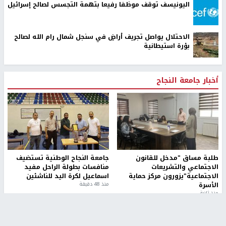
اليونيسف توقف موظفا رفيعا بتهمة التجسس لصالح إسرائيل
الاحتلال يواصل تجريف أراضٍ في سنجل شمال رام الله لصالح
بؤرة استيطانية
أخبار جامعة النجاح
طلبة مساق "مدخل للقانون
جامعة النجاح الوطنية تستضيف
الاجتماعي والتشريعات
منافسات بطولة الراحل مفيد
الاجتماعية"يزورون مركز حماية
اسماعيل لكرة اليد للناشئين
الأسرة
منذ 48 دقيقة
منذ ثانية