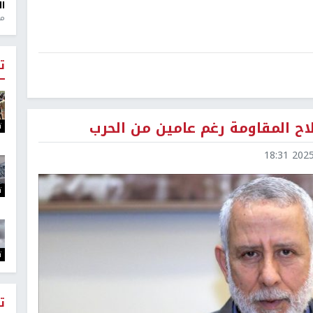
ال
منذ 1
ت
ح المقاومة رغم عامين من الحرب
ت
2025-1
ت
ت
ت