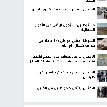
قلنديا
الاحتلال يقتحم مخيم عسكر شرق نابلس
مستوطنون يسيّجون أراضي في الأغوار
الشمالية
الشرطة: مقتل مواطن (34 عاما) في
بيرزيت شمال رام الله
الاحتلال يواصل عدوانه على مخيم قلنديا:
هدم محال تجارية ومداهمة عشرات المنازل
الاحتلال يعتقل طفلا من تياسير شرق
طوباس
الاحتلال يعتقل 5 مواطنين من الخليل