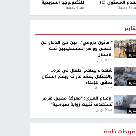
قدم المستوى (C)
للتكنولوجيا السويدية
5 دقيقة
منذ 9 دقيقة
قارير
" قانون درومي".. بين حق الدفاع عن
النفس وواقع الفلسطينيين تحت
الاحتلال
قارير
منذ 8 ثواني
شهداء بينهم أطفال في غزة..
والاحتلال يصعّد غاراته ويمنح السكان
دقائق للإخلاء
قارير
منذ 11 ثانية
الإعلام العبري: "معركة مضيق هرمز
تستهدف تثبيت رواية سياسية"
منذ 9 ثواني
قارير
صريحات خاصة