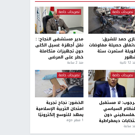
تصريحات خاصة
تصريحات خاصة
ازي حمد للشرق:
مدير مستشفى النجاح: :
لاتفاق حصيلة مفاوضات
نقل أجهزة غسيل الكلى
ويلة استمرت ستة
دون تجهيزات متكاملة
هور
خطر على المرضى
1 ثانية
منذ 2 ساعة
تصريحات خاصة
تصريحات خاصة
لرجوب: لا مستقبل
الخضور: نجاح تجربة
لنظام السياسي
امتحان التربية الإسلامية
لفلسطيني دون
يمهد للتوسع إلكترونيًا
نتخابات ديمقراطية
1 شهر ago
ذ ساعة