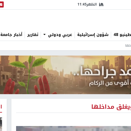
الظهر
11:45
البث
نيو 48
شؤون إسرائيلية
عربي ودولي
تقارير
أخبار جامعة 
لها
ويغلق مداخلها
ا