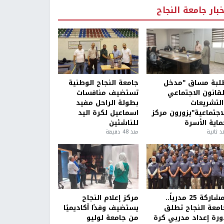
خبار جامعة النجاح
لبة مساق "مدخل
جامعة النجاح الوطنية
لقانون الاجتماعي
تستضيف منافسات
التشريعات
بطولة الراحل مفيد
لاجتماعية"يزورون مركز
اسماعيل لكرة اليد
ماية الأسرة
للناشئين
ذ ثانية
منذ 48 دقيقة
بمشاركة 25 مدرباً..
مركز إعلام النجاح
امعة النجاح تطلق
يستضيف وفدًا أكاديميًا
ورة إعداد مدربي كرة
من جامعة لوليو