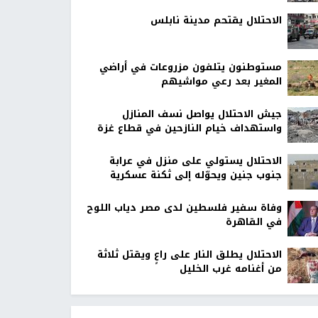
الاحتلال يقتحم مدينة نابلس
مستوطنون يتلفون مزروعات في أراضي
المغير بعد رعي مواشيهم
جيش الاحتلال يواصل نسف المنازل
واستهداف خيام النازحين في قطاع غزة
الاحتلال يستولي على منزل في عرابة
جنوب جنين ويحوّله إلى ثكنة عسكرية
وفاة سفير فلسطين لدى مصر دياب اللوح
في القاهرة
الاحتلال يطلق النار على راعٍ ويقتل ثلاثة
من أغنامه غرب الخليل