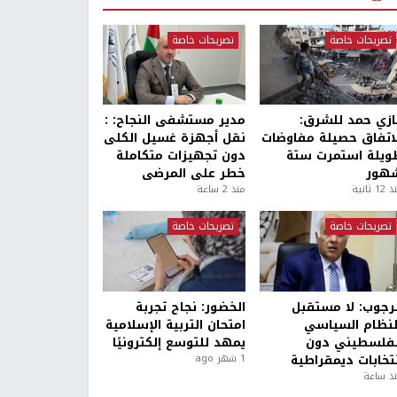
تصريحات خاصة
تصريحات خاصة
ازي حمد للشرق:
مدير مستشفى النجاح: :
لاتفاق حصيلة مفاوضات
نقل أجهزة غسيل الكلى
ويلة استمرت ستة
دون تجهيزات متكاملة
هور
خطر على المرضى
1 ثانية
منذ 2 ساعة
تصريحات خاصة
تصريحات خاصة
لرجوب: لا مستقبل
الخضور: نجاح تجربة
لنظام السياسي
امتحان التربية الإسلامية
لفلسطيني دون
يمهد للتوسع إلكترونيًا
نتخابات ديمقراطية
1 شهر ago
ذ ساعة