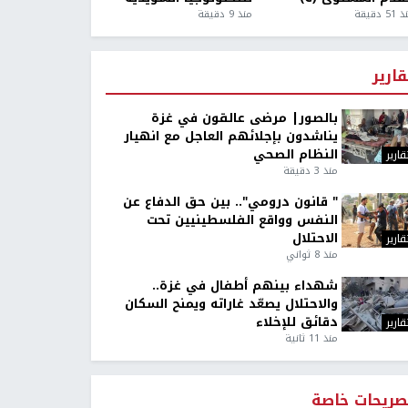
5 دقيقة
منذ 9 دقيقة
قارير
بالصور| مرضى عالقون في غزة
يناشدون بإجلائهم العاجل مع انهيار
النظام الصحي
قارير
منذ 3 دقيقة
" قانون درومي".. بين حق الدفاع عن
النفس وواقع الفلسطينيين تحت
الاحتلال
قارير
منذ 8 ثواني
شهداء بينهم أطفال في غزة..
والاحتلال يصعّد غاراته ويمنح السكان
دقائق للإخلاء
قارير
منذ 11 ثانية
صريحات خاصة