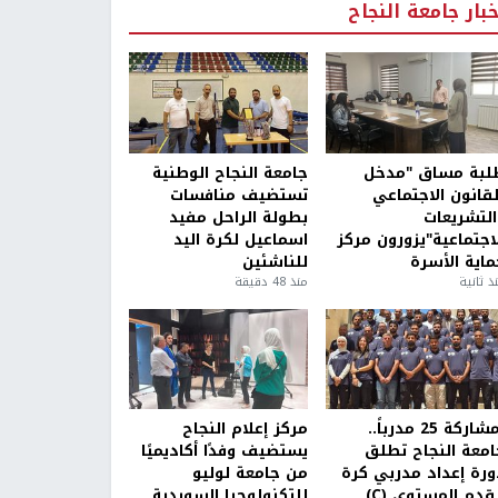
خبار جامعة النجاح
لبة مساق "مدخل
جامعة النجاح الوطنية
لقانون الاجتماعي
تستضيف منافسات
التشريعات
بطولة الراحل مفيد
لاجتماعية"يزورون مركز
اسماعيل لكرة اليد
ماية الأسرة
للناشئين
ذ ثانية
منذ 48 دقيقة
بمشاركة 25 مدرباً..
مركز إعلام النجاح
امعة النجاح تطلق
يستضيف وفدًا أكاديميًا
ورة إعداد مدربي كرة
من جامعة لوليو
قدم المستوى (C)
للتكنولوجيا السويدية