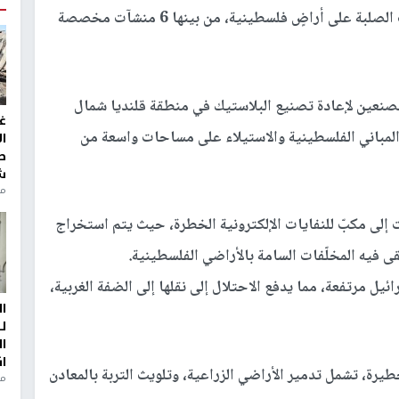
وأوضحت أن إسرائيل تدير حاليا 15 منشأة للنفايات الصلبة على أراضٍ فلسطينية، من بينها 6 منشآت مخصصة
صنعين لإعادة تصنيع البلاستيك في منطقة قلنديا شمال
غ
لمباني الفلسطينية والاستيلاء على مساحات واسعة من
ا
ط
ش
منذ 2
 إلى مكبّ للنفايات الإلكترونية الخطرة، حيث يتم استخراج
قى فيه المخلّفات السامة بالأراضي الفلسطينية.
يل مرتفعة، مما يدفع الاحتلال إلى نقلها إلى الضفة الغربية،
ا
ل
ا
ا
رة، تشمل تدمير الأراضي الزراعية، وتلويث التربة بالمعادن
من