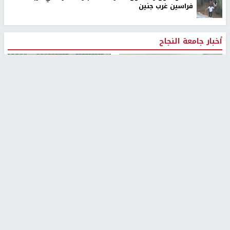
فراسين غرب جنين
أخبار جامعة النجاح
طلبة مساق "مدخل للقانون
جامعة النجاح الوطنية تستضيف
الاجتماعي والتشريعات
منافسات بطولة الراحل مفيد
الاجتماعية"يزورون مركز حماية
اسماعيل لكرة اليد للناشئين
الأسرة
منذ 48 دقيقة
منذ ثانية
بمشاركة 25 مدرباً.. جامعة النجاح
مركز إعلام النجاح يستضيف وفدًا