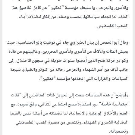
والأسرى والجرحى، واستبعاد مؤسسة "تمكين" عن كامل تفاصيل هذا
الملف، لما تحمله سياساتها، بحسب وصفه، من إنكار لنضالات أبناء
الشعب الفلسطيني.
وقال أبو الحمص إن بيان الطيراوي جاء في توقيت بالغ الحساسية، حيث
يعيش المئات والآلاف من الأسرى والأسرى المحررين، وغالبيتهم من قادة
وكوادر حركة فتح الذين أمضوا سنوات طويلة في سجون الاحتلال، إلى
جانب آلاف من أسر الشهداء والجرحى، حالة من التوتر والضياع، نتيجة
السياسات والقرارات التي اتخذتها مؤسسة “تمكين”.
وأوضح أن هذه السياسات سعت إلى تحويل فئات المناضلين إلى “فئات
اجتماعية خاصة” عبر استمارة مسح اجتماعي تتنافى، وفق تعبيره، مع
القيم والأخلاق الوطنية والإنسانية، لما تضمنته من أسئلة تمس بالقيمة
النضالية للأسرى والشهداء، وتنتقص من مسيرة الشعب الفلسطيني
وتضحياته.