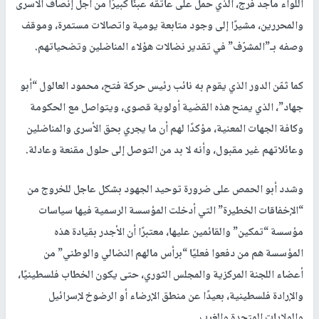
اللواء ماجد فرج، الذي حمل على عاتقه عبئًا كبيرًا من أجل إنصاف الأسرى
والمحررين، مشيرًا إلى وجود متابعة يومية واتصالات مستمرة، وموقف
وصفه بـ”المشرّف” في تقدير نضالات هؤلاء المناضلين وتضحياتهم.
كما ثمّن الدور الذي يقوم به نائب رئيس حركة فتح، محمود العالول “أبو
جهاد”، الذي يمنح هذه القضية أولوية قصوى، ويتواصل مع الحكومة
وكافة الجهات المعنية، مؤكدًا لهم أن ما يجري بحق الأسرى والمناضلين
وعائلاتهم غير مقبول، وأنه لا بد من التوصل إلى حلول مقنعة وعادلة.
وشدد أبو الحمص على ضرورة توحيد الجهود بشكل عاجل للخروج من
“الإخفاقات الخطيرة” التي أدخلت المؤسسة الرسمية فيها سياسات
مؤسسة “تمكين” والقائمين عليها، معتبرًا أن الأجدر بقيادة هذه
المؤسسة هم من دفعوا فعليًا “برأس مالهم النضالي والوطني” من
أعضاء اللجنة المركزية والمجلس الثوري، حتى يكون الخطاب فلسطينيًا،
والإرادة فلسطينية، بعيدًا عن منطق الإرضاء أو الرضوخ لإسرائيل
والولايات المتحدة والغرب.