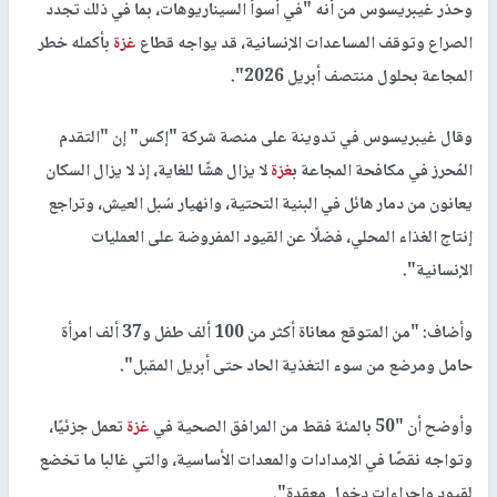
وحذر غيبريسوس من أنه "في أسوأ السيناريوهات، بما في ذلك تجدد
الصراع وتوقف المساعدات الإنسانية، قد يواجه قطاع
غزة
بأكمله خطر
المجاعة بحلول منتصف أبريل 2026".
وقال غيبريسوس في تدوينة على منصة شركة "إكس" إن "التقدم
المُحرز في مكافحة المجاعة ب
غزة
لا يزال هشًا للغاية، إذ لا يزال السكان
يعانون من دمار هائل في البنية التحتية، وانهيار سُبل العيش، وتراجع
إنتاج الغذاء المحلي، فضلًا عن القيود المفروضة على العمليات
الإنسانية".
وأضاف: "من المتوقع معاناة أكثر من 100 ألف طفل و37 ألف امرأة
حامل ومرضع من سوء التغذية الحاد حتى أبريل المقبل".
وأوضح أن "50 بالمئة فقط من المرافق الصحية في
غزة
تعمل جزئيًا،
وتواجه نقصًا في الإمدادات والمعدات الأساسية، والتي غالبا ما تخضع
لقيود وإجراءات دخول معقدة".