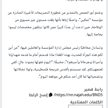
وختم أبو الحمص بالتحذير من خطورة التصريحات الأخيرة الصادرة عن
مؤسسة “تمكين”، واصفًا إياها بأنها بلغت مستوى غير مسبوق من
الوقاحة، حين ادعت أن عددًا كبيرًا ممن كانوا يتلقون مخصصات ليسوا
بحاجة إليها.
وتساءل مخاطبًا رئيس مجلس إدارة المؤسسة والعاملين فيها: “من أين
لكم هذه الجرأة للحديث بهذه اللغة؟ ماذا قدمتم أمام ما قدمه شهداؤنا
وأسرانا وجرحانا وأسرهم؟”، مضيفًا: “اليوم نقولها بصوت عالٍ: كفى
لعنجهيتكم. لقد مسستم بأقدس شريحة فلسطينية، ولولا نضالاتها
وتضحياتها لما كان أحد منكم في موقعه اليوم”.
رابط قصير
https://nn.najah.edu/BND5/
إنسخ الرابط
الكلمات المفتاحية