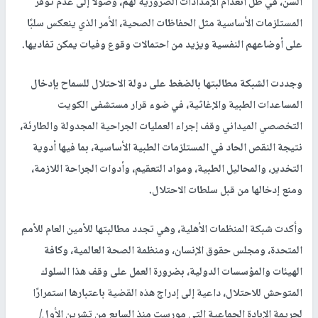
السن، في ظل انعدام الإمدادات الضرورية لهم، وصولًا إلى عدم توفر
المستلزمات الأساسية مثل الحفاظات الصحية، الأمر الذي ينعكس سلبًا
على أوضاعهم النفسية ويزيد من احتمالات وقوع وفيات يمكن تفاديها.
وجددت الشبكة مطالبتها بالضغط على دولة الاحتلال للسماح بإدخال
المساعدات الطبية والإغاثية، في ضوء قرار مستشفى الكويت
التخصصي الميداني وقف إجراء العمليات الجراحية المجدولة والطارئة،
نتيجة النقص الحاد في المستلزمات الطبية الأساسية، بما فيها أدوية
التخدير، والمحاليل الطبية، ومواد التعقيم، وأدوات الجراحة اللازمة،
ومنع إدخالها من قبل سلطات الاحتلال.
وأكدت شبكة المنظمات الأهلية، وهي تجدد مطالبتها للأمين العام للأمم
المتحدة، ومجلس حقوق الإنسان، ومنظمة الصحة العالمية، وكافة
الهيئات والمؤسسات الدولية، بضرورة العمل على وقف هذا السلوك
المتوحش للاحتلال، داعية إلى إدراج هذه القضية باعتبارها استمرارًا
لجريمة الإبادة الجماعية التي مورست منذ السابع من تشرين الأول/