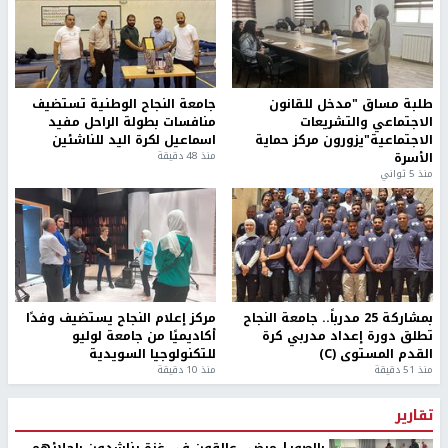
طلبة مساق "مدخل للقانون
جامعة النجاح الوطنية تستضيف
الاجتماعي والتشريعات
منافسات بطولة الراحل مفيد
الاجتماعية"يزورون مركز حماية
اسماعيل لكرة اليد للناشئين
الأسرة
منذ 48 دقيقة
منذ 5 ثواني
بمشاركة 25 مدرباً.. جامعة النجاح
مركز إعلام النجاح يستضيف وفدًا
تطلق دورة إعداد مدربي كرة
أكاديميًا من جامعة لوليو
القدم المستوى (C)
للتكنولوجيا السويدية
منذ 51 دقيقة
منذ 10 دقيقة
تقارير