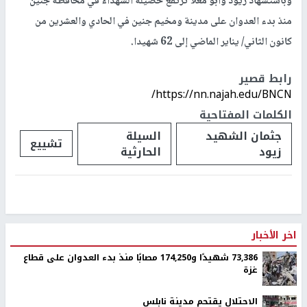
وباستشهاد زيود وابو معلا ترتفع حصيلة الشهداء في محافظة جنين
منذ بدء العدوان على مدينة ومخيم جنين في الحادي والعشرين من
كانون الثاني/ يناير الماضي إلى 62 شهيدا.
رابط قصير
https://nn.najah.edu/BNCN/
الكلمات المفتاحية
جثمان الشهيد
السيلة
تشييع
زيود
الحارثية
اخر الأخبار
73,386 شهيدًا و174,250 مصابًا منذ بدء العدوان على قطاع
غزة
الاحتلال يقتحم مدينة نابلس