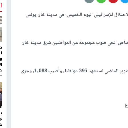
أ
تلال الإسرائيلي اليوم الخميس، في مدينة خان يونس
رصاص الحي صوب مجموعة من المواطنين شرق مدينة خان
ط
ل
و
ا
ح
ومنذ إعلان وقف إطلاق النار في 11 تشرين الأول/ أكتوبر الماضي استشهد 395 مواطنا، وأصيب 1,088، وجرى
من
ط
ج
د