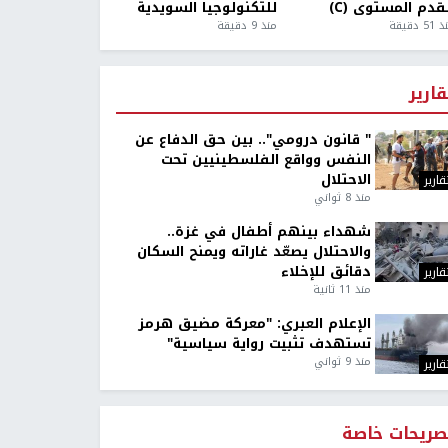
قدم المستوى (C)
للتكنولوجيا السويدية
5 دقيقة
منذ 9 دقيقة
قارير
" قانون درومي".. بين حق الدفاع عن
النفس وواقع الفلسطينيين تحت
الاحتلال
قارير
منذ 8 ثواني
شهداء بينهم أطفال في غزة..
والاحتلال يصعّد غاراته ويمنح السكان
دقائق للإخلاء
قارير
منذ 11 ثانية
الإعلام العبري: "معركة مضيق هرمز
تستهدف تثبيت رواية سياسية"
منذ 9 ثواني
قارير
صريحات خاصة