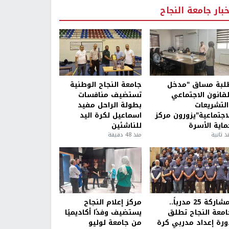
خبار جامعة النجاح
لبة مساق "مدخل
جامعة النجاح الوطنية
لقانون الاجتماعي
تستضيف منافسات
التشريعات
بطولة الراحل مفيد
لاجتماعية"يزورون مركز
اسماعيل لكرة اليد
ماية الأسرة
للناشئين
ذ ثانية
منذ 48 دقيقة
بمشاركة 25 مدرباً..
مركز إعلام النجاح
امعة النجاح تطلق
يستضيف وفدًا أكاديميًا
ورة إعداد مدربي كرة
من جامعة لوليو