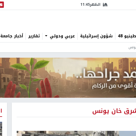
الظهر
11:45
البث
نيو 48
شؤون إسرائيلية
عربي ودولي
تقارير
أخبار جامعة 
يونس
شرق خان يونس
ا