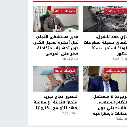
تصريحات خاصة
تصريحات خاصة
ازي حمد للشرق:
مدير مستشفى النجاح: :
لاتفاق حصيلة مفاوضات
نقل أجهزة غسيل الكلى
ويلة استمرت ستة
دون تجهيزات متكاملة
هور
خطر على المرضى
1 ثانية
منذ 2 ساعة
تصريحات خاصة
تصريحات خاصة
لرجوب: لا مستقبل
الخضور: نجاح تجربة
لنظام السياسي
امتحان التربية الإسلامية
لفلسطيني دون
يمهد للتوسع إلكترونيًا
نتخابات ديمقراطية
1 شهر ago
ذ ساعة