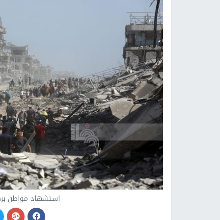
استشهاد مواطن برص