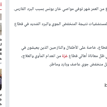
أ
غ من العمر شهر توفي مواصي خان يونس بسبب البرد القارس.
المستشفيات نتيجة المنخفض الجوي والبرد الشديد في قطاع
ط
ل
لقطاع، خاصة على الأطفال والنازحين الذين يعيشون في
و
ا
ي ظل معاناة أهالي قطاع
غزة
من انعدام المأوي والعلاج،
ح
من
ظل منخفض جوي عاصف وبارد وماطر.
ط
ج
د