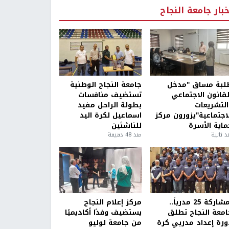
خبار جامعة النجاح
لبة مساق "مدخل
جامعة النجاح الوطنية
لقانون الاجتماعي
تستضيف منافسات
التشريعات
بطولة الراحل مفيد
لاجتماعية"يزورون مركز
اسماعيل لكرة اليد
ماية الأسرة
للناشئين
ذ ثانية
منذ 48 دقيقة
بمشاركة 25 مدرباً..
مركز إعلام النجاح
امعة النجاح تطلق
يستضيف وفدًا أكاديميًا
ورة إعداد مدربي كرة
من جامعة لوليو