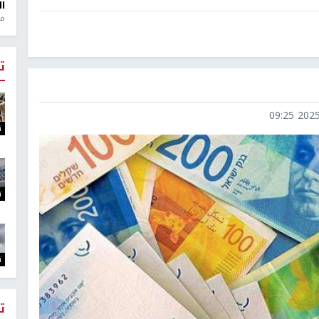
ال
منذ 1
ت
2025-1
ت
ت
ت
ت