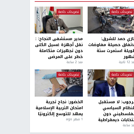
تصريحات خاصة
تصريحات خاصة
ازي حمد للشرق:
مدير مستشفى النجاح: :
لاتفاق حصيلة مفاوضات
نقل أجهزة غسيل الكلى
ويلة استمرت ستة
دون تجهيزات متكاملة
هور
خطر على المرضى
1 ثانية
منذ 2 ساعة
تصريحات خاصة
تصريحات خاصة
لرجوب: لا مستقبل
الخضور: نجاح تجربة
لنظام السياسي
امتحان التربية الإسلامية
لفلسطيني دون
يمهد للتوسع إلكترونيًا
نتخابات ديمقراطية
1 شهر ago
ذ ساعة