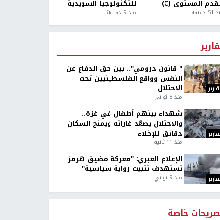
قدم المستوى (C)
للتكنولوجيا السويدية
5 دقيقة
منذ 9 دقيقة
قارير
" قانون درومي".. بين حق الدفاع عن
النفس وواقع الفلسطينيين تحت
الاحتلال
قارير
منذ 8 ثواني
شهداء بينهم أطفال في غزة..
والاحتلال يصعّد غاراته ويمنح السكان
دقائق للإخلاء
قارير
منذ 11 ثانية
الإعلام العبري: "معركة مضيق هرمز
تستهدف تثبيت رواية سياسية"
منذ 9 ثواني
قارير
صريحات خاصة