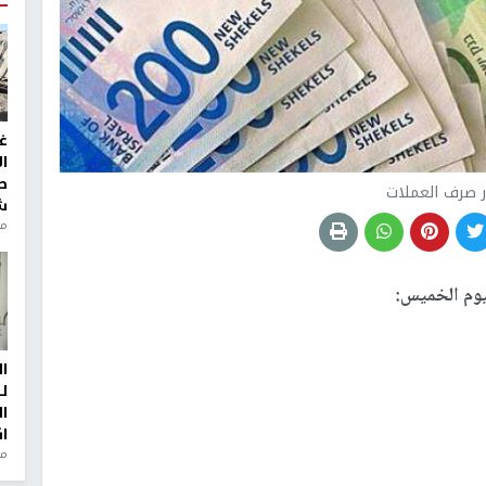
غ
ا
ط
 صرف العملات
ش
منذ 2
يوم الخميس:
ا
ل
ا
ا
من