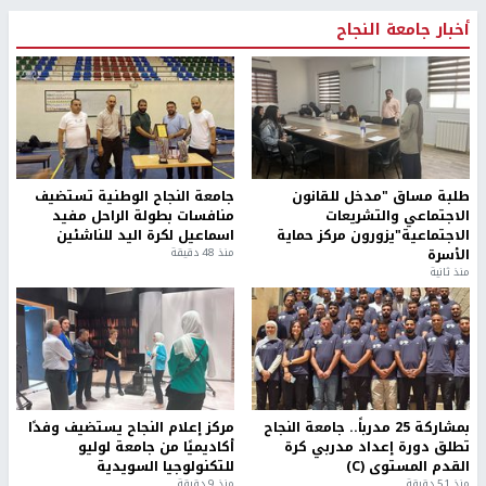
أخبار جامعة النجاح
طلبة مساق "مدخل للقانون
جامعة النجاح الوطنية تستضيف
الاجتماعي والتشريعات
منافسات بطولة الراحل مفيد
الاجتماعية"يزورون مركز حماية
اسماعيل لكرة اليد للناشئين
الأسرة
منذ 48 دقيقة
منذ ثانية
بمشاركة 25 مدرباً.. جامعة النجاح
مركز إعلام النجاح يستضيف وفدًا
تطلق دورة إعداد مدربي كرة
أكاديميًا من جامعة لوليو
القدم المستوى (C)
للتكنولوجيا السويدية
منذ 51 دقيقة
منذ 9 دقيقة