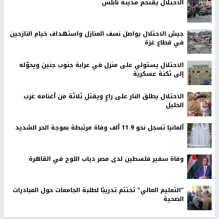
الاحتلال يقتحم مدينة نابلس
جيش الاحتلال يواصل نسف المنازل واستهداف خيام النازحين
في قطاع غزة
الاحتلال يستولي على منزل في عرابة جنوب جنين ويحوّله
إلى ثكنة عسكرية
الاحتلال يطلق النار على راعٍ ويقتل ثلاثة من أغنامه غرب
الخليل
ألمانيا تسجل نحو 11.9 ألف وفاة مرتبطة بموجة الحر الشديد
وفاة سفير فلسطين لدى مصر دياب اللوح في القاهرة
"التعليم العالي" تختتم تدريبًا لطلبة الجامعات حول المبادرات
الصحية