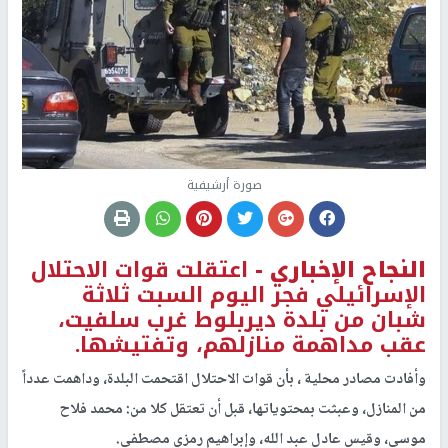
صورة أرشيفية
النجاح الإخباري -
اعتقلت قوات الاحتلال
الإسرائيلي فجر اليوم السبت ثلاثة
شبان من بلدة ديربلوط غرب سلفيت،
عقب مداهمة منازلهم، وتفتيشها.
وأفادت مصادر محلية ، بأن قوات الاحتلال اقتحمت البلدة، وداهمت عدداً
من المنازل، وعبثت بمحتوياتها، قبل أن تعتقل كلا من: محمد فلاح
موسى، وقيس عادل عبد الله، وإبراهيم رمزي مصطفى.