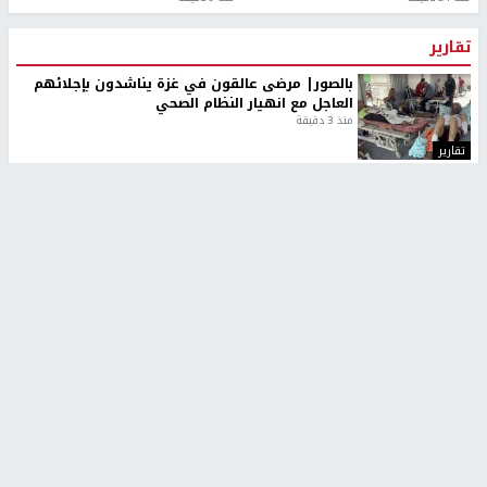
تقارير
بالصور| مرضى عالقون في غزة يناشدون بإجلائهم
العاجل مع انهيار النظام الصحي
منذ 3 دقيقة
تقارير
" قانون درومي".. بين حق الدفاع عن النفس وواقع
الفلسطينيين تحت الاحتلال
منذ 8 ثواني
تقارير
شهداء بينهم أطفال في غزة.. والاحتلال يصعّد
غاراته ويمنح السكان دقائق للإخلاء
منذ 11 ثانية
تقارير
تصريحات خاصة
تصريحات خاصة
تصريحات خاصة