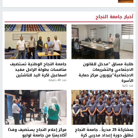
أخبار جامعة النجاح
طلبة مساق "مدخل للقانون
جامعة النجاح الوطنية تستضيف
الاجتماعي والتشريعات
منافسات بطولة الراحل مفيد
الاجتماعية"يزورون مركز حماية
اسماعيل لكرة اليد للناشئين
الأسرة
منذ 48 دقيقة
منذ ثانية
بمشاركة 25 مدرباً.. جامعة النجاح
مركز إعلام النجاح يستضيف وفدًا
تطلق دورة إعداد مدربي كرة
أكاديميًا من جامعة لوليو