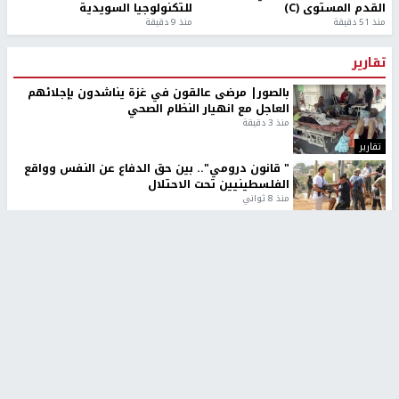
القدم المستوى (C)
للتكنولوجيا السويدية
منذ 51 دقيقة
منذ 9 دقيقة
تقارير
بالصور| مرضى عالقون في غزة يناشدون بإجلائهم
العاجل مع انهيار النظام الصحي
منذ 3 دقيقة
تقارير
" قانون درومي".. بين حق الدفاع عن النفس وواقع
الفلسطينيين تحت الاحتلال
منذ 8 ثواني
تقارير
شهداء بينهم أطفال في غزة.. والاحتلال يصعّد
غاراته ويمنح السكان دقائق للإخلاء
منذ 11 ثانية
تقارير
تصريحات خاصة
تصريحات خاصة
تصريحات خاصة