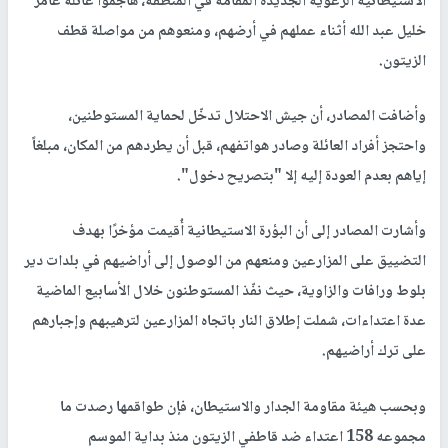
الاستيطانية الرعوية الجديدة المقامة في المنطقة، هاجموا عائلة عامر
خليل عبد الله أثناء عملهم في أرضهم، ومنعوهم من مواصلة قطف
الزيتون.
وأضافت المصادر، أن جيش الاحتلال تدخّل لحماية المستوطنين،
واحتجز أفراد العائلة وصادر هواتفهم، قبل أن يطردهم من المكان، مبلغاً
إياهم بعدم العودة إليه إلا "بتصريح دخول".
وأشارت المصادر إلى أن البؤرة الاستيطانية أُقيمت مؤخرًا بهدف
التضييق على المزارعين ومنعهم من الوصول إلى أراضيهم في بلدات دير
بلوط ورافات والزاوية، حيث نفّذ المستوطنون خلال الأسابيع الماضية
عدة اعتداءات، شملت إطلاق النار باتجاه المزارعين لترهيبهم وإجبارهم
على ترك أراضيهم.
وبحسب هيئة مقاومة الجدار والاستيطان، فإن طواقمها رصدت ما
مجموعه 158 اعتداء ضد قاطفي الزيتون منذ بداية الموسم