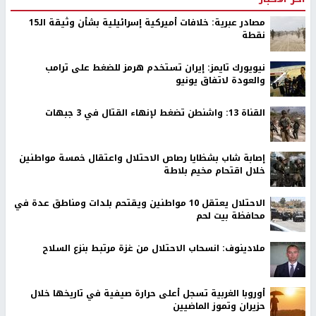
مصادر عبرية: خلافات أميركية إسرائيلية بشأن وثيقة الـ15
نقطة
نيويورك تايمز: إيران تستخدم هرمز للضغط على ترامب
والعودة لاتفاق يونيو
القناة 13: واشنطن تضغط لإنهاء القتال في 3 جبهات
إصابة شاب بشظايا رصاص الاحتلال واعتقال خمسة مواطنين
خلال اقتحام مخيم بلاطة
الاحتلال يعتقل 10 مواطنين ويقتحم بلدات ومناطق عدة في
محافظة بيت لحم
ملادينوف: انسحاب الاحتلال من غزة مرتبط بنزع السلاح
أوروبا الغربية تسجل أعلى حرارة صيفية في تاريخها خلال
حزيران وتموز الماضيين