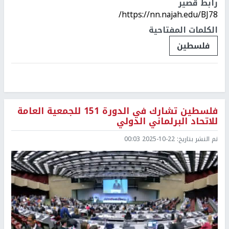
رابط قصير
https://nn.najah.edu/BJ78/
الكلمات المفتاحية
فلسطين
فلسطين تشارك في الدورة 151 للجمعية العامة
للاتحاد البرلماني الدولي
تم النشر بتاريخ:
2025-10-22 00:03