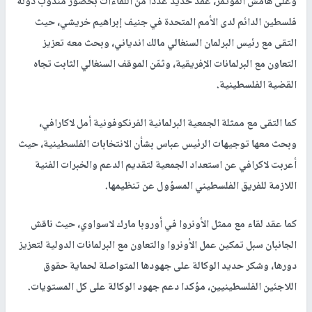
‏‎وعلى هامش المؤتمر، عقد حديد عدداً من اللقاءات بحضور مندوب دولة
فلسطين الدائم لدى الأمم المتحدة في جنيف إبراهيم خريشي، حيث
التقى مع رئيس البرلمان السنغالي مالك اندياني، وبحث معه تعزيز
التعاون مع البرلمانات الإفريقية، وثمّن الموقف السنغالي الثابت تجاه
القضية الفلسطينية.
كما التقى مع ممثلة الجمعية البرلمانية الفرنكوفونية أمل لاكارافي،
وبحث معها توجيهات الرئيس عباس بشأن الانتخابات الفلسطينية، حيث
أعربت لاكرافي عن استعداد الجمعية لتقديم الدعم والخبرات الفنية
اللازمة للفريق الفلسطيني المسؤول عن تنظيمها.
‏‎كما عقد لقاء مع ممثل الأونروا في أوروبا مارك لاسواوي، حيث ناقش
الجانبان سبل تمكين عمل الأونروا والتعاون مع البرلمانات الدولية لتعزيز
دورها، وشكر حديد الوكالة على جهودها المتواصلة لحماية حقوق
اللاجئين الفلسطينيين، مؤكدا دعم جهود الوكالة على كل المستويات.