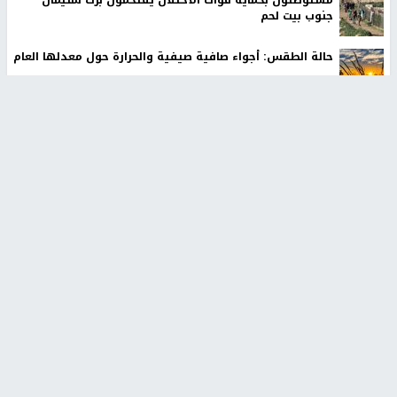
مستوطنون بحماية قوات الاحتلال يقتحمون برك سليمان
جنوب بيت لحم
حالة الطقس: أجواء صافية صيفية والحرارة حول معدلها العام
مستوطنون يهاجمون مجددا تجمع الكعابنة شرق الطيبة برام
الله
قوات الاحتلال تنصب حاجزا عسكريا شرق بيت لحم
أخبار جامعة النجاح
طلبة مساق "مدخل للقانون
جامعة النجاح الوطنية تستضيف