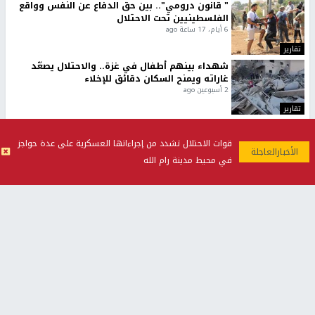
" قانون درومي".. بين حق الدفاع عن النفس وواقع
الفلسطينيين تحت الاحتلال
6 أيام، 17 ساعة ago
تقارير
شهداء بينهم أطفال في غزة.. والاحتلال يصعّد
غاراته ويمنح السكان دقائق للإخلاء
2 أسبوعين ago
تقارير
الإعلام العبري: "معركة مضيق هرمز تستهدف تثبيت
رواية سياسية"
قوات الاحتلال تشدد من إجراءاتها العسكرية على عدة حواجز
2 أسبوعين، 4 أيام ago
في محيط مدينة رام الله
تقارير
تصريحات خاصة
تصريحات خاصة
تصريحات خاصة
غازي حمد للشرق: الاتفاق حصيلة
مدير مستشفى النجاح: : نقل