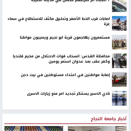
٣ اصابات اثر تعرضهم للطعن في مدينة الطيبة
اصابات قرب الخط الأصفر وتحليق مكثف للاستطلاع في سماء
غزة
مستعمرون يهاجمون قرية ابو نجيم ويصيبون مواطنا
محافظة القدس: انسحاب قوات الاحتلال من مخيم قلنديا
وكفر عقب بعد عدوان استمر يومين
إصابة مواطنين في اعتداء مستوطنين في بيت دجن
نادي الاسير يستنكر تجديد امر منع زيارات الاسرى
أخبار جامعة النجاح