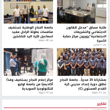
طلبة مساق "مدخل للقانون
جامعة النجاح الوطنية تستضيف
الاجتماعي والتشريعات
منافسات بطولة الراحل مفيد
الاجتماعية"يزورون مركز حماية
اسماعيل لكرة اليد للناشئين
الأسرة
منذ 48 دقيقة
منذ 5 ثواني
بمشاركة 25 مدرباً.. جامعة النجاح
مركز إعلام النجاح يستضيف وفدًا
تطلق دورة إعداد مدربي كرة
أكاديميًا من جامعة لوليو
القدم المستوى (C)
للتكنولوجيا السويدية
منذ 51 دقيقة
منذ 10 دقيقة
تقارير