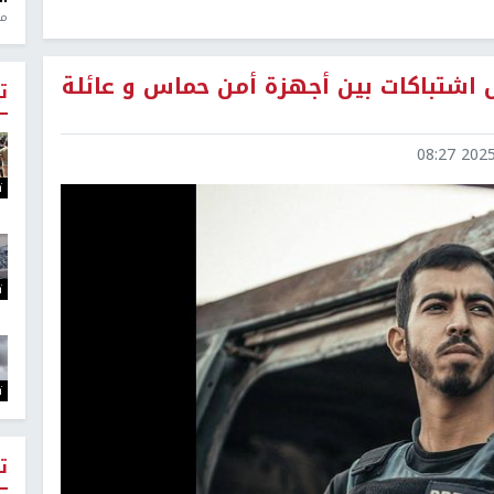
منذ 1
 اشتباكات بين أجهزة أمن حماس و عائلة
ت
2025-1
ت
ت
ت
ت