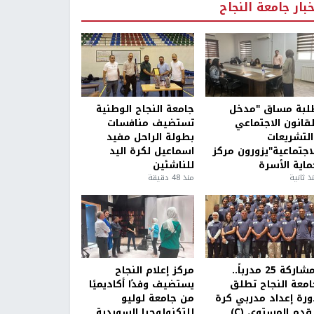
خبار جامعة النجاح
لبة مساق "مدخل
جامعة النجاح الوطنية
لقانون الاجتماعي
تستضيف منافسات
التشريعات
بطولة الراحل مفيد
لاجتماعية"يزورون مركز
اسماعيل لكرة اليد
ماية الأسرة
للناشئين
ذ ثانية
منذ 48 دقيقة
بمشاركة 25 مدرباً..
مركز إعلام النجاح
امعة النجاح تطلق
يستضيف وفدًا أكاديميًا
ورة إعداد مدربي كرة
من جامعة لوليو
قدم المستوى (C)
للتكنولوجيا السويدية