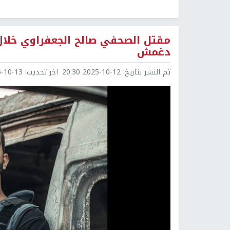
مقتل الصحفي صالح الجعفراوي خلال
دغمش
تم النشر بتاريخ:
2025-10-12 20:30
اخر تحديث:
0-13 08:27