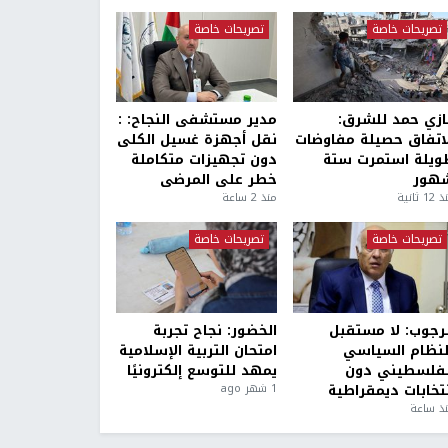
تصريحات خاصة
تصريحات خاصة
ازي حمد للشرق:
مدير مستشفى النجاح: :
لاتفاق حصيلة مفاوضات
نقل أجهزة غسيل الكلى
ويلة استمرت ستة
دون تجهيزات متكاملة
هور
خطر على المرضى
1 ثانية
منذ 2 ساعة
تصريحات خاصة
تصريحات خاصة
لرجوب: لا مستقبل
الخضور: نجاح تجربة
لنظام السياسي
امتحان التربية الإسلامية
لفلسطيني دون
يمهد للتوسع إلكترونيًا
نتخابات ديمقراطية
1 شهر ago
ذ ساعة