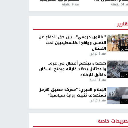
5 دقيقة
منذ 9 دقيقة
قارير
" قانون درومي".. بين حق الدفاع عن
النفس وواقع الفلسطينيين تحت
الاحتلال
قارير
منذ 8 ثواني
شهداء بينهم أطفال في غزة..
والاحتلال يصعّد غاراته ويمنح السكان
دقائق للإخلاء
قارير
منذ 11 ثانية
الإعلام العبري: "معركة مضيق هرمز
تستهدف تثبيت رواية سياسية"
منذ 9 ثواني
قارير
صريحات خاصة