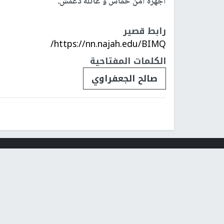
أجهزة أمن حماس و عائلة دغمش.
رابط قصير
https://nn.najah.edu/BIMQ/
الكلمات المفتاحية
صالح الجعفراوي
فلسطينيات
فلسطينيو 48
تقارير
أخبار جامعة 