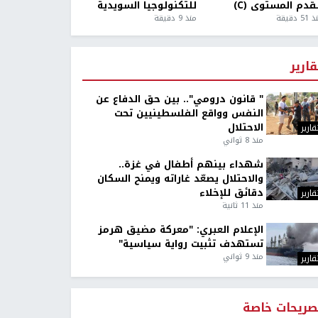
قدم المستوى (C)
للتكنولوجيا السويدية
5 دقيقة
منذ 9 دقيقة
قارير
" قانون درومي".. بين حق الدفاع عن
النفس وواقع الفلسطينيين تحت
الاحتلال
قارير
منذ 8 ثواني
شهداء بينهم أطفال في غزة..
والاحتلال يصعّد غاراته ويمنح السكان
دقائق للإخلاء
قارير
منذ 11 ثانية
الإعلام العبري: "معركة مضيق هرمز
تستهدف تثبيت رواية سياسية"
منذ 9 ثواني
قارير
صريحات خاصة