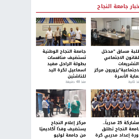
خبار جامعة النجاح
لبة مساق "مدخل
جامعة النجاح الوطنية
لقانون الاجتماعي
تستضيف منافسات
التشريعات
بطولة الراحل مفيد
لاجتماعية"يزورون مركز
اسماعيل لكرة اليد
ماية الأسرة
للناشئين
ذ ثانية
منذ 48 دقيقة
بمشاركة 25 مدرباً..
مركز إعلام النجاح
امعة النجاح تطلق
يستضيف وفدًا أكاديميًا
ورة إعداد مدربي كرة
من جامعة لوليو