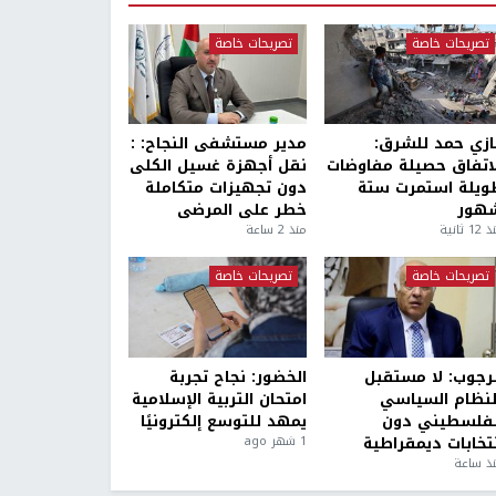
تصريحات خاصة
تصريحات خاصة
ازي حمد للشرق:
مدير مستشفى النجاح: :
لاتفاق حصيلة مفاوضات
نقل أجهزة غسيل الكلى
ويلة استمرت ستة
دون تجهيزات متكاملة
هور
خطر على المرضى
1 ثانية
منذ 2 ساعة
تصريحات خاصة
تصريحات خاصة
لرجوب: لا مستقبل
الخضور: نجاح تجربة
لنظام السياسي
امتحان التربية الإسلامية
لفلسطيني دون
يمهد للتوسع إلكترونيًا
نتخابات ديمقراطية
1 شهر ago
ذ ساعة