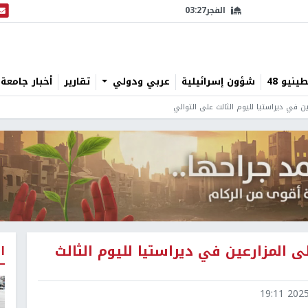
الفجر
03:27
البث
نيو 48
شؤون إسرائيلية
عربي ودولي
تقارير
أخبار جامعة 
 في ديراستيا لليوم الثالث على التوالي
المزارعين في ديراستيا لليوم الثالث
ا
2025-1