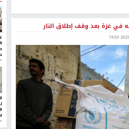
ته في غزة بعد وقف إطلاق النار
2025-1
غ
ا
ط
ش
منذ 2
ا
ل
ا
ا
من