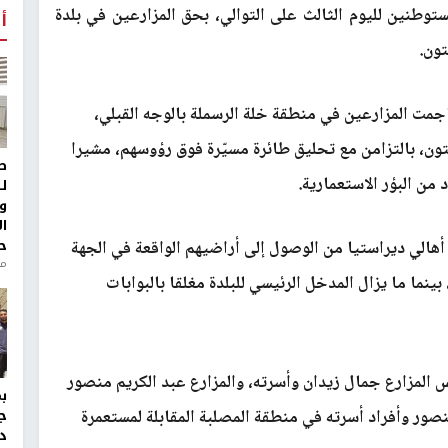
توطنين لليوم الثالث على التوالي، بحق المزارعين في بلدة
أ
ون.
ت المزارعين في منطقة خلة الرسملة بالوجه القبلي،
ون، بالتزامن مع تحليق طائرة مسيّرة فوق رؤوسهم، مشيرا
ط
من البؤر الاستعمارية.
ل
و
ا
ح
أهالي ديراستيا من الوصول إلى أراضيهم الواقعة في الجهة
من
بينما ما يزال المدخل الرئيسي للبلدة مغلقا بالبوابات
لمزارع جمال زيدان وأسرته، والمزارع عبد الكريم منصور
ر وأفراد أسرته في منطقة المصلبة المقابلة لمستعمرة
ج
د