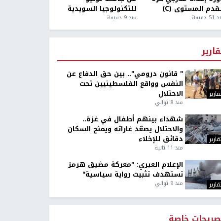
قدم المستوى (C)
للتكنولوجيا السويدية
5 دقيقة
منذ 9 دقيقة
قارير
" قانون درومي".. بين حق الدفاع عن
النفس وواقع الفلسطينيين تحت
الاحتلال
قارير
منذ 8 ثواني
شهداء بينهم أطفال في غزة..
والاحتلال يصعّد غاراته ويمنح السكان
دقائق للإخلاء
قارير
منذ 11 ثانية
الإعلام العبري: "معركة مضيق هرمز
تستهدف تثبيت رواية سياسية"
منذ 9 ثواني
قارير
صريحات خاصة