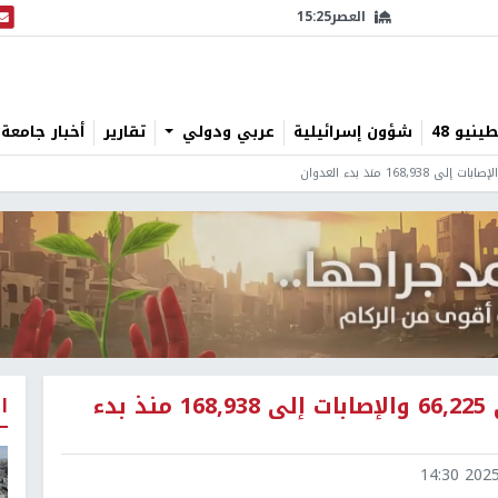
العصر
15:25
البث
نيو 48
شؤون إسرائيلية
عربي ودولي
تقارير
أخبار جامعة 
ارتفاع حصيلة الشهداء في غزة إلى 66,225 والإصابات إلى 168,938 منذ بدء
ا
2025-1