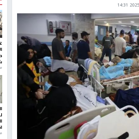
2025-1
غ
ا
ط
ش
منذ 2
ا
ل
ا
ا
من