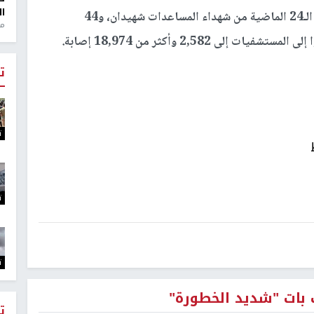
ال
وبلغ عدد من وصل إلى المستشفيات خلال الساعات الـ24 الماضية من شهداء المساعدات شهيدان، و44
منذ 1
 2,582 وأكثر من 18,974 إصابة.
ت
ت
ت
ت
بات "شديد الخطورة"
ت