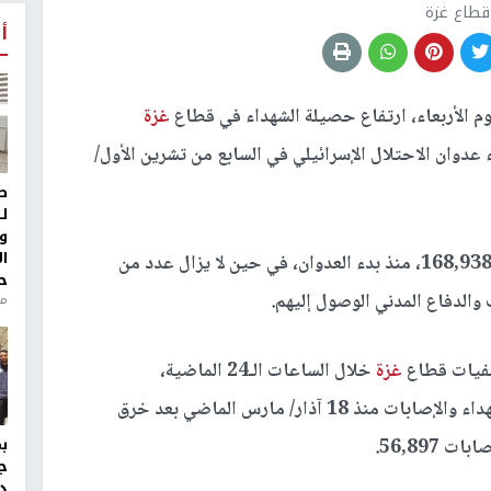
قطاع غزة
أ
م الأربعاء، ارتفاع حصيلة الشهداء في قطاع
غزة
نذ بدء عدوان الاحتلال الإسرائيلي في السابع من تشرين الأول/
ط
ل
و
ا
وأضافت المصادر، أن حصيلة الإصابات ارتفعت إلى 168,938، منذ بدء العدوان، في حين لا يزال عدد من
ح
الدفاع المدني الوصول إليهم.
من
شفيات قطاع
غزة
خلال الساعات الـ24 الماضية،
بلغ 77 شهيدا، والإصابات 222، فيما أن حصيلة الشهداء والإصابات منذ 18 آذار/ مارس الماضي بعد خرق
ج
د