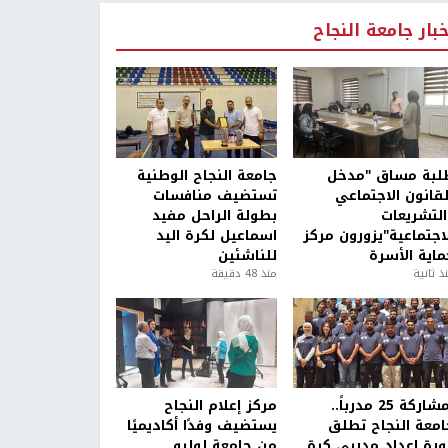
خبار جامعة النجاح
لبة مساق "مدخل
جامعة النجاح الوطنية
لقانون الاجتماعي
تستضيف منافسات
التشريعات
بطولة الراحل مفيد
لاجتماعية"يزورون مركز
اسماعيل لكرة اليد
ماية الأسرة
للناشئين
ذ ثانية
منذ 48 دقيقة
بمشاركة 25 مدرباً..
مركز إعلام النجاح
امعة النجاح تطلق
يستضيف وفدًا أكاديميًا
ورة إعداد مدربي كرة
من جامعة لوليو