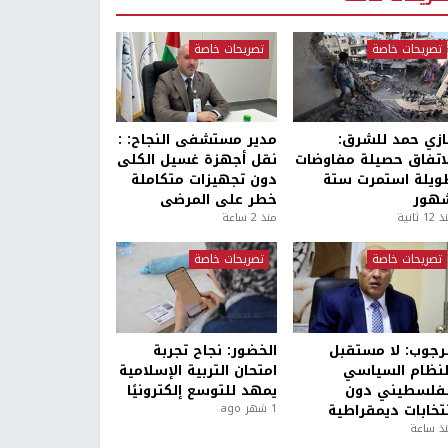
تصريحات خاصة
تصريحات خاصة
ازي حمد للشرق:
مدير مستشفى النجاح: :
لاتفاق حصيلة مفاوضات
نقل أجهزة غسيل الكلى
ويلة استمرت ستة
دون تجهيزات متكاملة
هور
خطر على المرضى
1 ثانية
منذ 2 ساعة
تصريحات خاصة
تصريحات خاصة
لرجوب: لا مستقبل
الخضور: نجاح تجربة
لنظام السياسي
امتحان التربية الإسلامية
لفلسطيني دون
يمهد للتوسع إلكترونيًا
نتخابات ديمقراطية
1 شهر ago
ذ ساعة