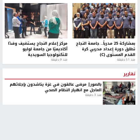
بمشاركة 25 مدرباً.. جامعة النجاح
مركز إعلام النجاح يستضيف وفدًا
تطلق دورة إعداد مدربي كرة
أكاديميًا من جامعة لوليو
القدم المستوى (C)
للتكنولوجيا السويدية
منذ 51 دقيقة
منذ 9 دقيقة
تقارير
بالصور| مرضى عالقون في غزة يناشدون بإجلائهم
العاجل مع انهيار النظام الصحي
منذ 3 دقيقة
تقارير
" قانون درومي".. بين حق الدفاع عن النفس وواقع
الفلسطينيين تحت الاحتلال
منذ 8 ثواني
تقارير
شهداء بينهم أطفال في غزة.. والاحتلال يصعّد