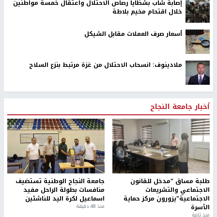
إصابة شاب بشظايا رصاص الاحتلال واعتقال خمسة مواطنين
خلال اقتحام مخيم بلاطة
أسعار صرف العملات مقابل الشيكل
ملادينوف: انسحاب الاحتلال من غزة مرتبط بنزع السلاح
أخبار جامعة النجاح
طلبة مساق "مدخل للقانون
جامعة النجاح الوطنية تستضيف
الاجتماعي والتشريعات
منافسات بطولة الراحل مفيد
الاجتماعية"يزورون مركز حماية
اسماعيل لكرة اليد للناشئين
الأسرة
منذ 48 دقيقة
منذ ثانية