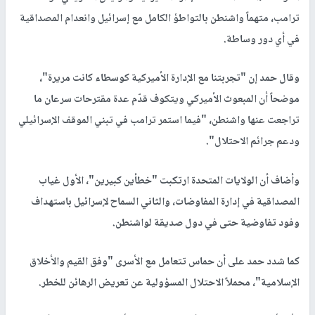
ترامب، متهماً واشنطن بالتواطؤ الكامل مع إسرائيل وانعدام المصداقية
في أي دور وساطة.
وقال حمد إن "تجربتنا مع الإدارة الأميركية كوسطاء كانت مريرة"،
موضحاً أن المبعوث الأميركي ويتكوف قدّم عدة مقترحات سرعان ما
تراجعت عنها واشنطن، "فيما استمر ترامب في تبني الموقف الإسرائيلي
ودعم جرائم الاحتلال".
وأضاف أن الولايات المتحدة ارتكبت "خطأين كبيرين"، الأول غياب
المصداقية في إدارة المفاوضات، والثاني السماح لإسرائيل باستهداف
وفود تفاوضية حتى في دول صديقة لواشنطن.
كما شدد حمد على أن حماس تتعامل مع الأسرى "وفق القيم والأخلاق
الإسلامية"، محملاً الاحتلال المسؤولية عن تعريض الرهائن للخطر.