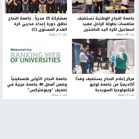
جامعة النجاح الوطنية تستضيف
بمشاركة 25 مدرباً.. جامعة النجاح
منافسات بطولة الراحل مفيد
تطلق دورة إعداد مدربي كرة
اسماعيل لكرة اليد للناشئين
القدم المستوى (C)
منذ 48 دقيقة
منذ 51 دقيقة
مركز إعلام النجاح يستضيف وفدًا
جامعة النجاح الأولى فلسطينياً
أكاديميًا من جامعة لوليو
وضمن أفضل 40 جامعة عربية في
للتكنولوجيا السويدية
تصنيف "ويبومتركس"
منذ 9 دقيقة
منذ 2 ساعة
تقارير
" قانون درومي".. بين حق الدفاع عن النفس وواقع
الفلسطينيين تحت الاحتلال
منذ 8 ثواني
تقارير