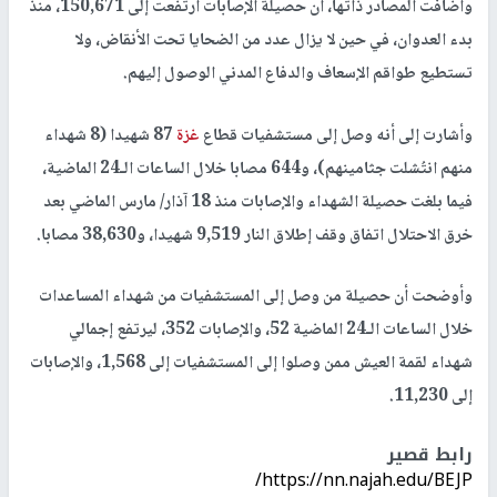
وأضافت المصادر ذاتها، أن حصيلة الإصابات ارتفعت إلى 150,671، منذ
بدء العدوان، في حين لا يزال عدد من الضحايا تحت الأنقاض، ولا
تستطيع طواقم الإسعاف والدفاع المدني الوصول إليهم.
وأشارت إلى أنه وصل إلى مستشفيات قطاع
غزة
87 شهيدا (8 شهداء
منهم انتُشلت جثامينهم)، و644 مصابا خلال الساعات الـ24 الماضية،
فيما بلغت حصيلة الشهداء والإصابات منذ 18 آذار/ مارس الماضي بعد
خرق الاحتلال اتفاق وقف إطلاق النار 9,519 شهيدا، و38,630 مصابا.
وأوضحت أن حصيلة من وصل إلى المستشفيات من شهداء المساعدات
خلال الساعات الـ24 الماضية 52، والإصابات 352، ليرتفع إجمالي
شهداء لقمة العيش ممن وصلوا إلى المستشفيات إلى 1,568، والإصابات
إلى 11,230.
رابط قصير
https://nn.najah.edu/BEJP/