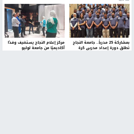
بمشاركة 25 مدرباً.. جامعة النجاح
مركز إعلام النجاح يستضيف وفدًا
تطلق دورة إعداد مدربي كرة
أكاديميًا من جامعة لوليو
القدم المستوى (C)
للتكنولوجيا السويدية
منذ 51 دقيقة
منذ 9 دقيقة
تقارير
" قانون درومي".. بين حق الدفاع عن النفس وواقع
الفلسطينيين تحت الاحتلال
منذ 8 ثواني
تقارير
شهداء بينهم أطفال في غزة.. والاحتلال يصعّد
غاراته ويمنح السكان دقائق للإخلاء
منذ 11 ثانية
تقارير
الإعلام العبري: "معركة مضيق هرمز تستهدف تثبيت