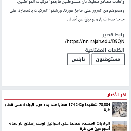
وأفادت مصادر محلية، بأن مستوطنين هاجموا مركبات المواطنين،
ومنعوهم من المرور على حاجز عورتا، ورشقوا المركبات بالحجارة، على
حاجز صرة غربا، ولم يبلغ عن أضرار.
رابط قصير
https://nn.najah.edu/B9QN/
الكلمات المفتاحية
مستوطنون
نابلس
اخر الأخبار
73,384 شهيدا و174,242 مصابا منذ بدء حرب الإبادة على قطاع
غزة
الولايات المتحدة تضغط على اسرائيل لوقف إطلاق نار لمدة
أسبوعين في غزة