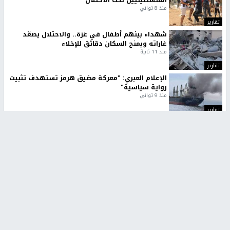
منذ 8 ثواني
تقارير
شهداء بينهم أطفال في غزة.. والاحتلال يصعّد
غاراته ويمنح السكان دقائق للإخلاء
منذ 11 ثانية
تقارير
الإعلام العبري: "معركة مضيق هرمز تستهدف تثبيت
رواية سياسية"
منذ 9 ثواني
تقارير
تصريحات خاصة
تصريحات خاصة
تصريحات خاصة
غازي حمد للشرق: الاتفاق حصيلة
مدير مستشفى النجاح: : نقل
مفاوضات طويلة استمرت ستة
أجهزة غسيل الكلى دون تجهيزات