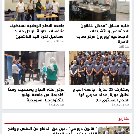
طلبة مساق "مدخل للقانون
جامعة النجاح الوطنية تستضيف
الاجتماعي والتشريعات
منافسات بطولة الراحل مفيد
الاجتماعية"يزورون مركز حماية
اسماعيل لكرة اليد للناشئين
الأسرة
منذ 48 دقيقة
منذ ثانية
بمشاركة 25 مدرباً.. جامعة النجاح
مركز إعلام النجاح يستضيف وفدًا
تطلق دورة إعداد مدربي كرة
أكاديميًا من جامعة لوليو
القدم المستوى (C)
للتكنولوجيا السويدية
منذ 51 دقيقة
منذ 9 دقيقة
تقارير
" قانون درومي".. بين حق الدفاع عن النفس وواقع
الفلسطينيين تحت الاحتلال