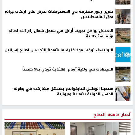
تقرير: رموز متطرفة في المستوطنات تحرض على ارتكاب جرائم
بحق الفلسطينيين
الاحتلال يواصل تجريف أراضٍ في سنجل شمال رام الله لصالح
بؤرة استيطانية
اليونيسف توقف موظفا رفيعا بتهمة التجسس لصالح إسرائيل
الفيضانات في ولاية آسام الهندية تودي بـ98 شخصاً
منتخبنا الوطني للتايكواندو يستهل مشاركته في بطولة
الحسن الدولية بذهبية وبرونزية
أخبار جامعة النجاح