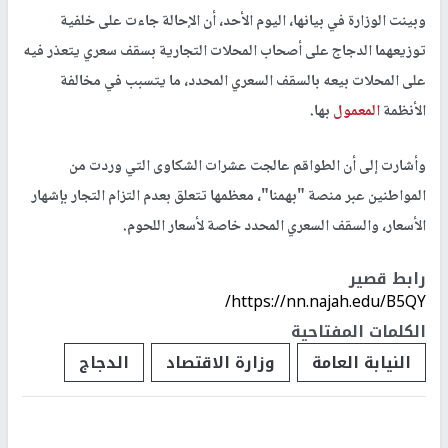
وبينت الوزارة في بيانها، اليوم الأحد، أن الإحالة جاءت على خلفية
توزيعهما الدجاج على أصحاب المحلات التجارية بسقف سعري يتعذر فيه
على المحلات بيعه بالسقف السعري المحدد، ما يتسبب في مخالفة
الأنظمة
المعمول
بها.
وأشارت إلى أن الطواقم عالجت عشرات الشكاوى التي وردت من
المواطنين عبر منصة "بهمنا"، معظمها تتعلق بعدم التزام التجار بإشهار
الأسعار، والسقف السعري المحدد خاصة لأسعار اللحوم.
رابط قصير
https://nn.najah.edu/B5QY/
الكلمات المفتاحية
النيابة العامة
وزارة الاقتصاد
الدجاج