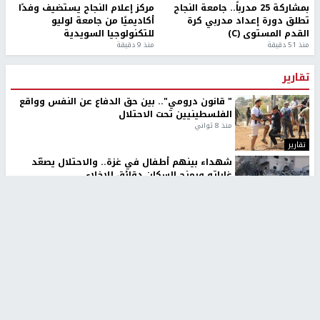
بمشاركة 25 مدرباً.. جامعة النجاح
مركز إعلام النجاح يستضيف وفدًا
تطلق دورة إعداد مدربي كرة
أكاديميًا من جامعة لوليو
القدم المستوى (C)
للتكنولوجيا السويدية
منذ 51 دقيقة
منذ 9 دقيقة
تقارير
" قانون درومي".. بين حق الدفاع عن النفس وواقع
الفلسطينيين تحت الاحتلال
منذ 8 ثواني
تقارير
شهداء بينهم أطفال في غزة.. والاحتلال يصعّد
غاراته ويمنح السكان دقائق للإخلاء
منذ 11 ثانية
تقارير
الإعلام العبري: "معركة مضيق هرمز تستهدف تثبيت
رواية سياسية"
منذ 9 ثواني
تقارير
تصريحات خاصة