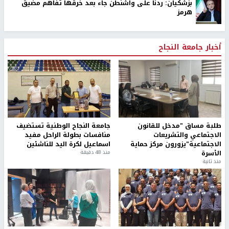
بزشكيان: ردنا على واشنطن جاء بعد خرقها تفاهم مضيق
هرمز
أخبار جامعة النجاح
طلبة مساق "مدخل للقانون
جامعة النجاح الوطنية تستضيف
الاجتماعي والتشريعات
منافسات بطولة الراحل مفيد
الاجتماعية"يزورون مركز حماية
اسماعيل لكرة اليد للناشئين
الأسرة
منذ 48 دقيقة
منذ ثانية