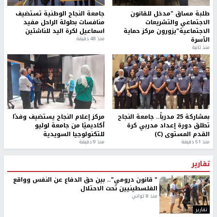
طلبة مساق "مدخل للقانون
جامعة النجاح الوطنية تستضيف
الاجتماعي والتشريعات
منافسات بطولة الراحل مفيد
الاجتماعية"يزورون مركز حماية
اسماعيل لكرة اليد للناشئين
الأسرة
منذ 48 دقيقة
منذ ثانية
بمشاركة 25 مدرباً.. جامعة النجاح
مركز إعلام النجاح يستضيف وفدًا
تطلق دورة إعداد مدربي كرة
أكاديميًا من جامعة لوليو
القدم المستوى (C)
للتكنولوجيا السويدية
منذ 51 دقيقة
منذ 9 دقيقة
تقارير
" قانون درومي".. بين حق الدفاع عن النفس وواقع
الفلسطينيين تحت الاحتلال
منذ 8 ثواني
تقارير