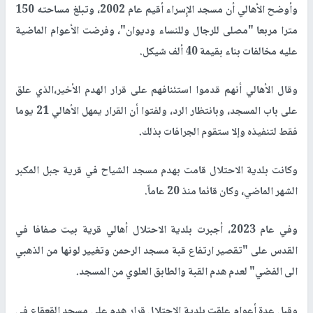
وأوضح الأهالي أن مسجد الإٍسراء أقيم عام 2002، وتبلغ مساحته 150
مترا مربعا "مصلى للرجال وللنساء وديوان"، وفرضت الأعوام الماضية
عليه مخالفات بناء بقيمة 40 ألف شيكل.
وقال الأهالي أنهم قدموا استئنافهم على قرار الهدم الأخير،الذي علق
على باب المسجد، وبانتظار الرد، ولفتوا أن القرار يمهل الأهالي 21 يوما
فقط لتنفيذه وإلا ستقوم الجرافات بذلك.
وكانت بلدية الاحتلال قامت بهدم مسجد الشياح في قرية جبل المكبر
الشهر الماضي، وكان قائما منذ 20 عاماً.
وفي عام 2023، أجبرت بلدية الاحتلال أهالي قرية بيت صفافا في
القدس على "تقصير ارتفاع قبة مسجد الرحمن وتغيير لونها من الذهبي
الى الفضي" لعدم هدم القبة والطابق العلوي من المسجد.
وقبل عدة أعوام علقت بلدية الاحتلال قرار هدم على مسجد القعقاع في