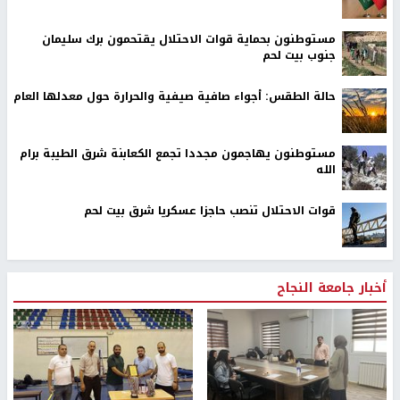
مستوطنون بحماية قوات الاحتلال يقتحمون برك سليمان
جنوب بيت لحم
حالة الطقس: أجواء صافية صيفية والحرارة حول معدلها العام
مستوطنون يهاجمون مجددا تجمع الكعابنة شرق الطيبة برام
الله
قوات الاحتلال تنصب حاجزا عسكريا شرق بيت لحم
أخبار جامعة النجاح