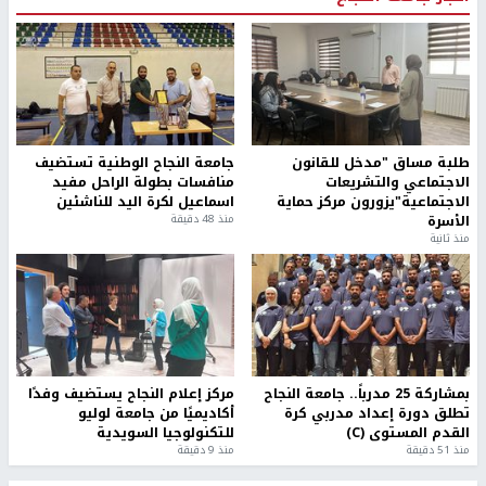
طلبة مساق "مدخل للقانون
جامعة النجاح الوطنية تستضيف
الاجتماعي والتشريعات
منافسات بطولة الراحل مفيد
الاجتماعية"يزورون مركز حماية
اسماعيل لكرة اليد للناشئين
الأسرة
منذ 48 دقيقة
منذ ثانية
بمشاركة 25 مدرباً.. جامعة النجاح
مركز إعلام النجاح يستضيف وفدًا
تطلق دورة إعداد مدربي كرة
أكاديميًا من جامعة لوليو
القدم المستوى (C)
للتكنولوجيا السويدية
منذ 51 دقيقة
منذ 9 دقيقة