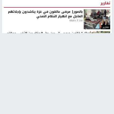
تقارير
بالصور| مرضى عالقون في غزة يناشدون بإجلائهم
العاجل مع انهيار النظام الصحي
منذ 3 دقيقة
تقارير
" قانون درومي".. بين حق الدفاع عن النفس وواقع
الفلسطينيين تحت الاحتلال
منذ 8 ثواني
تقارير
شهداء بينهم أطفال في غزة.. والاحتلال يصعّد
غاراته ويمنح السكان دقائق للإخلاء
منذ 11 ثانية
تقارير
تصريحات خاصة
تصريحات خاصة
تصريحات خاصة