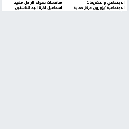
الاجتماعي والتشريعات
منافسات بطولة الراحل مفيد
الاجتماعية"يزورون مركز حماية
اسماعيل لكرة اليد للناشئين
الأسرة
منذ 48 دقيقة
منذ ثانية
بمشاركة 25 مدرباً.. جامعة النجاح
مركز إعلام النجاح يستضيف وفدًا
تطلق دورة إعداد مدربي كرة
أكاديميًا من جامعة لوليو
القدم المستوى (C)
للتكنولوجيا السويدية
منذ 51 دقيقة
منذ 9 دقيقة
تقارير
" قانون درومي".. بين حق الدفاع عن النفس وواقع
الفلسطينيين تحت الاحتلال
منذ 8 ثواني
تقارير
شهداء بينهم أطفال في غزة.. والاحتلال يصعّد
غاراته ويمنح السكان دقائق للإخلاء