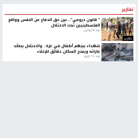
تقارير
" قانون درومي".. بين حق الدفاع عن النفس وواقع
الفلسطينيين تحت الاحتلال
منذ 8 ثواني
تقارير
شهداء بينهم أطفال في غزة.. والاحتلال يصعّد
غاراته ويمنح السكان دقائق للإخلاء
منذ 11 ثانية
تقارير
الإعلام العبري: "معركة مضيق هرمز تستهدف تثبيت
رواية سياسية"
منذ 9 ثواني
تقارير
تصريحات خاصة
تصريحات خاصة
تصريحات خاصة