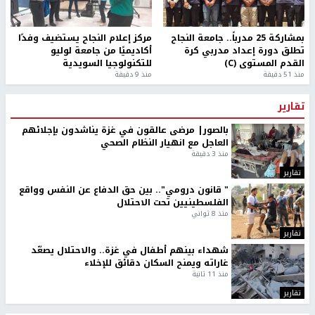
طلبة مساق "مدخل للقانون
جامعة النجاح الوطنية تستضيف
الاجتماعي والتشريعات
منافسات بطولة الراحل مفيد
الاجتماعية"يزورون مركز حماية
اسماعيل لكرة اليد للناشئين
الأسرة
منذ 48 دقيقة
منذ ثانية
بمشاركة 25 مدرباً.. جامعة النجاح
مركز إعلام النجاح يستضيف وفدًا
تطلق دورة إعداد مدربي كرة
أكاديميًا من جامعة لوليو
القدم المستوى (C)
للتكنولوجيا السويدية
منذ 51 دقيقة
منذ 9 دقيقة
تقارير
بالصور| مرضى عالقون في غزة يناشدون بإجلائهم
العاجل مع انهيار النظام الصحي