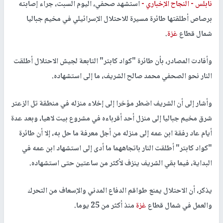
نابلس -
النجاح الإخباري -
استشهد صحفي، اليوم السبت، جراء إصابته
برصاص أطلقتها طائرة مسيرة للاحتلال الإسرائيلي في مخيم جباليا
شمال قطاع
غزة
.
وأفادت المصادر، بأن طائرة "كواد كابتر" التابعة لجيش الاحتلال أطلقت
النار نحو الصحفي محمد صالح الشريف، ما إلى استشهاده.
وأشار إلى أن الشريف اضطر مؤخرا إلى إخلاء منزله في منطقة تل الزعتر
شرق مخيم جباليا إلى منزل أحد أقرباءه في مشروع بيت لاهيا، وبعد عدة
أيام عاد رفقة ابن عمه إلى منزله من أجل معرفة ما حل به، إلا أن طائرة
"كواد كابتر" أطلقت النار باتجاههما ما أدى إلى استشهاد ابن عمه في
البداية، فيما بقي الشريف ينزف لأكثر من ساعتين حتى استشهاده.
يذكر، أن الاحتلال يمنع طواقم الدفاع المدني والإسعاف من التحرك
والعمل في شمال قطاع
غزة
منذ أكثر من 25 يوما.