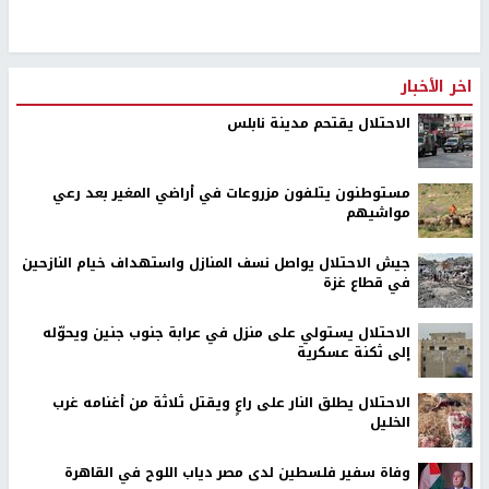
المدينة قرب المدخل الشرقي الرئيسي، و أطلقت قنابل الصوت والغاز
بشكل عشوائي، دون أن يبلغ عن اعتقالات أو إصابات
رابط قصير
https://nn.najah.edu/AW8B/
الكلمات المفتاحية
قوات الاحتلال
قلقيلية
اخر الأخبار
الاحتلال يقتحم مدينة نابلس
مستوطنون يتلفون مزروعات في أراضي المغير بعد رعي
مواشيهم