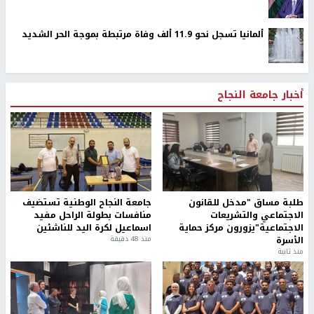
جيش الاحتلال يواصل نسف المنازل واستهداف خيام النازحين
في قطاع غزة
الاحتلال يستولي على منزل في عرابة جنوب جنين ويحوّله
إلى ثكنة عسكرية
الاحتلال يطلق النار على راعٍ ويقتل ثلاثة من أغنامه غرب
الخليل
وفاة سفير فلسطين لدى مصر دياب اللوح في القاهرة
ألمانيا تسجل نحو 11.9 ألف وفاة مرتبطة بموجة الحر الشديد
أخبار جامعة النجاح