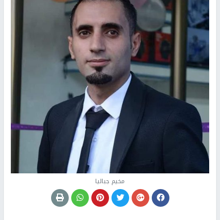
مخيم جباليا