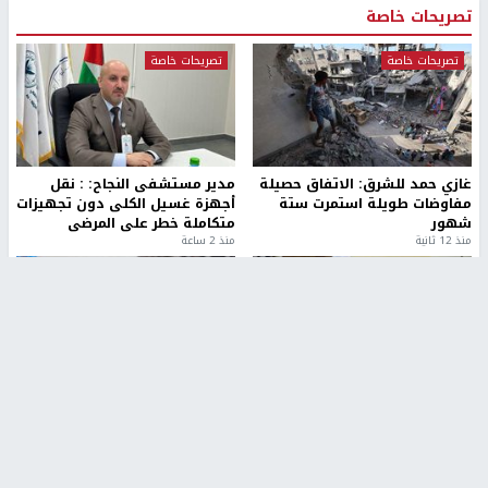
منذ 3 دقيقة
تقارير
" قانون درومي".. بين حق الدفاع عن النفس وواقع
الفلسطينيين تحت الاحتلال
منذ 8 ثواني
تقارير
شهداء بينهم أطفال في غزة.. والاحتلال يصعّد
غاراته ويمنح السكان دقائق للإخلاء
منذ 11 ثانية
تقارير
تصريحات خاصة
تصريحات خاصة
تصريحات خاصة
غازي حمد للشرق: الاتفاق حصيلة
مدير مستشفى النجاح: : نقل
مفاوضات طويلة استمرت ستة
أجهزة غسيل الكلى دون تجهيزات
شهور
متكاملة خطر على المرضى